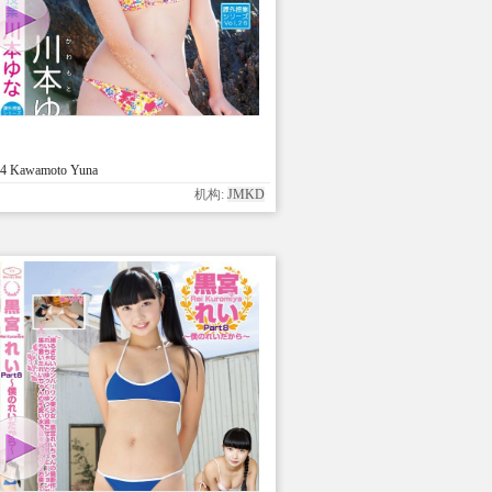
4 Kawamoto Yuna
机构:
JMKD