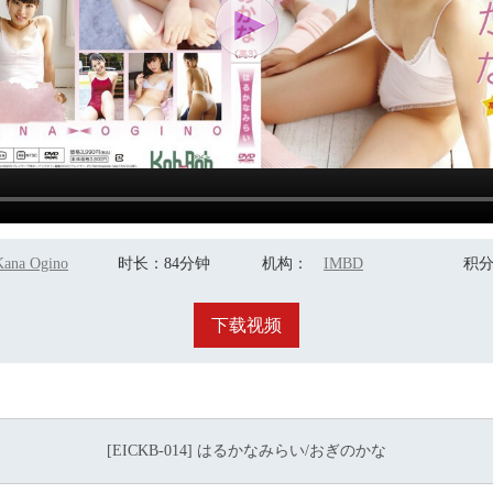
Kana Ogino
时长
：84分钟
机构
：
IMBD
积
下载视频
[EICKB-014] はるかなみらい/おぎのかな