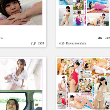
umi
JMKD-003
机构:
JSSJ
模特:
Kawamoto Yuna