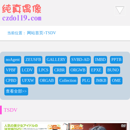
当前位置：
网站首页
>
TSDV
noAgent
ZEUSFB
GALLERY
SVBD-AD
IMBD
PPTB
VPBF
LCDV
LPCS
CRBR
ORGWB
EPXE
BUNO
CPBD
UFXW
ORGAB
Collection
PLG
JMKB
OME
查看全部>>
TSDV