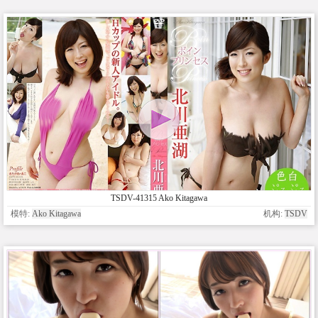
TSDV-41315 Ako Kitagawa
模特:
Ako Kitagawa
机构:
TSDV