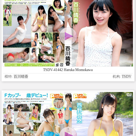
TSDV-41442 Haruka Momokawa
模特:
百川晴香
机构:
TSDV