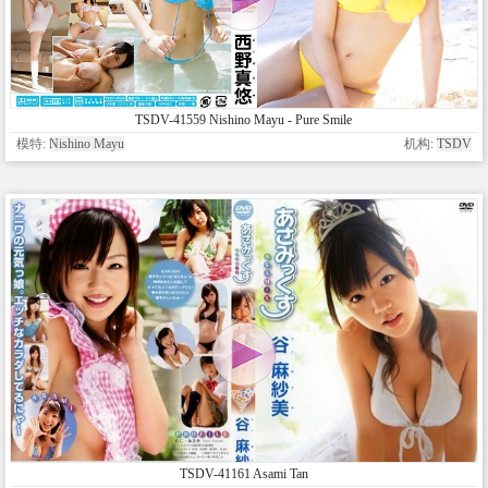
TSDV-41559 Nishino Mayu - Pure Smile
模特:
Nishino Mayu
机构:
TSDV
TSDV-41161 Asami Tan