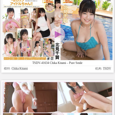
TSDV-41634 Chika Kitami – Pure Smile
模特:
Chika Kitami
机构:
TSDV