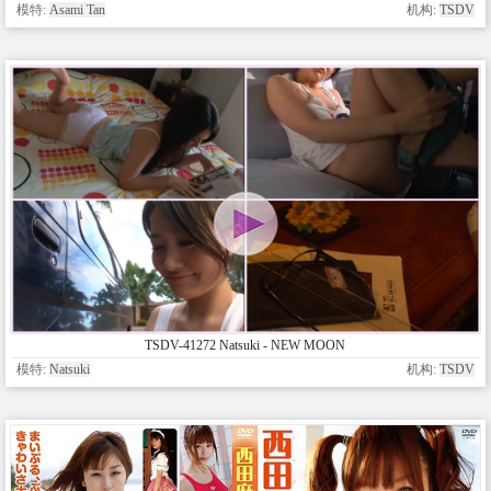
模特:
Asami Tan
机构:
TSDV
TSDV-41272 Natsuki - NEW MOON
模特:
Natsuki
机构:
TSDV