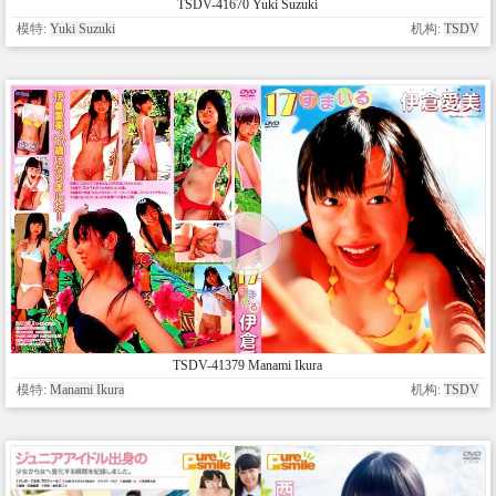
TSDV-41670 Yuki Suzuki
模特:
Yuki Suzuki
机构:
TSDV
TSDV-41379 Manami Ikura
模特:
Manami Ikura
机构:
TSDV