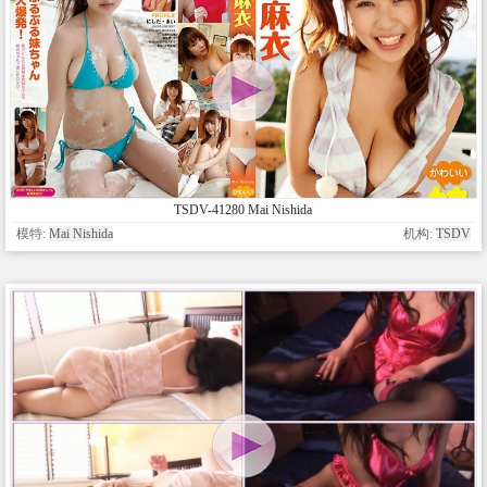
TSDV-41280 Mai Nishida
模特:
Mai Nishida
机构:
TSDV