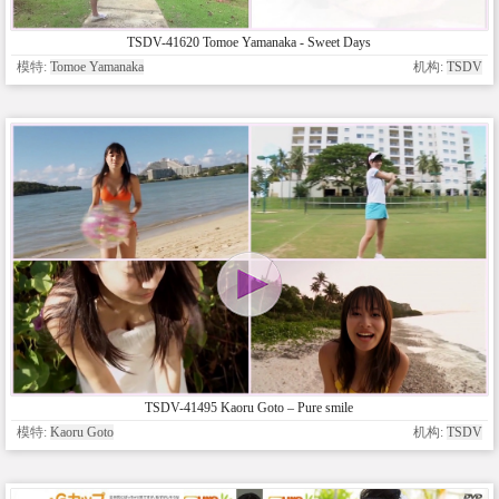
TSDV-41620 Tomoe Yamanaka - Sweet Days
模特:
Tomoe Yamanaka
机构:
TSDV
TSDV-41495 Kaoru Goto – Pure smile
模特:
Kaoru Goto
机构:
TSDV