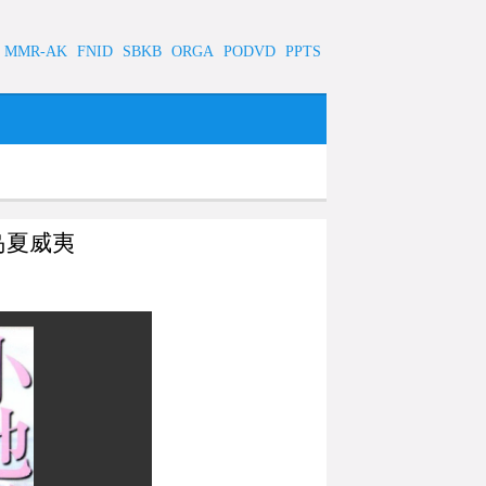
MMR-AK
FNID
SBKB
ORGA
PODVD
PPTS
活动岛夏威夷