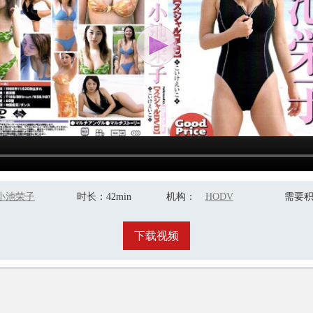
小池荣子
时长
：42min
机构
：
HODV
需要
下载视频