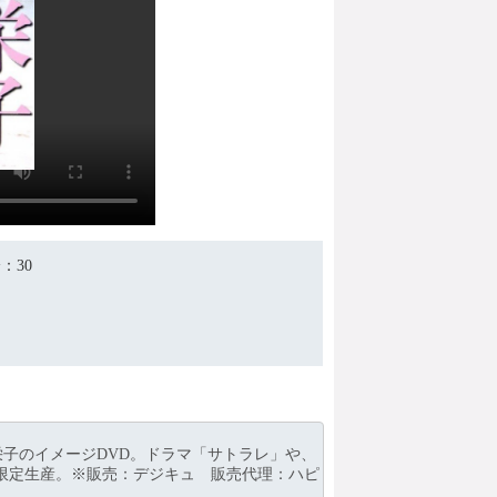
分
：30
ャブの“エース”小池栄子のイメージDVD。ドラマ「サトラレ」や、
枚限定生産。※販売：デジキュ 販売代理：ハピ