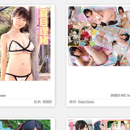
sume
IMBD-065 Se
机构:
IMBD
模特:
Sena Azusa