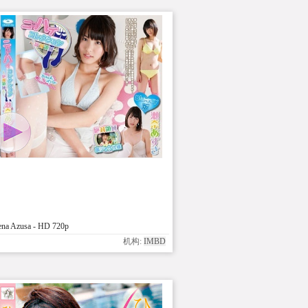
na Azusa - HD 720p
机构:
IMBD