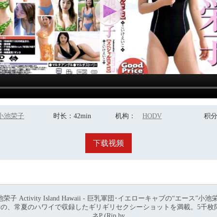
小池荣子
时长
：42min
机构
：
HODV
积
下载视频
 Tour - 小池荣子 Activity Island Hawaii - 巨乳軍団･イエローキ
女の、常夏のハワイで収録したギリギリセクシーショットを満載。5千
ネP (Rip by