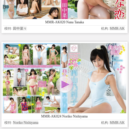
MMR-AK020 Nana Tanaka
模特:
田中菜々
机构:
MMR-AK
MMR-AK024 Noriko Nishiyama
模特:
Noriko Nishiyama
机构:
MMR-AK