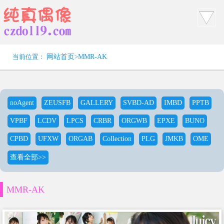
当前位置：
网站首页
>
MMR-AK
noAgent
ZEUSFB
GALLERY
SVBD-AD
IMBD
PPTB
VPBF
LCDV
LPCS
CRBR
ORGWB
EPXE
BUNO
CPBD
UFXW
ORGAB
Collection
PLG
JMKB
OME
查看全部>>
MMR-AK