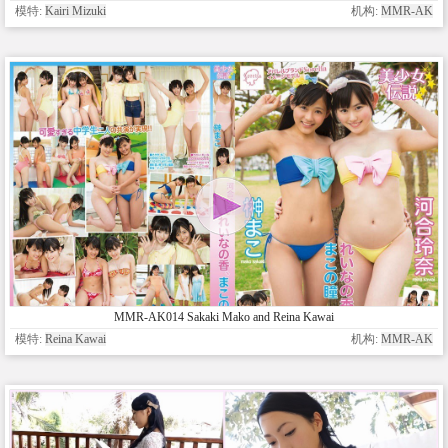
模特:
Kairi Mizuki
机构:
MMR-AK
MMR-AK014 Sakaki Mako and Reina Kawai
模特:
Reina Kawai
机构:
MMR-AK