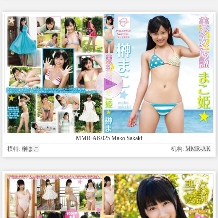
MMR-AK025 Mako Sakaki
模特:
榊まこ
机构:
MMR-AK