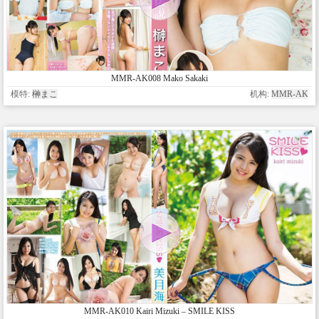
MMR-AK008 Mako Sakaki
模特:
榊まこ
机构:
MMR-AK
MMR-AK010 Kairi Mizuki – SMILE KISS