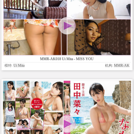
MMR-AK018 Ui Mita - MISS YOU
模特:
Ui Mita
机构:
MMR-AK