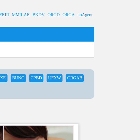
FEIR
MMR-AE
BKDV
ORGD
ORGA
noAgent
PXE
BUNO
CPBD
UFXW
ORGAB