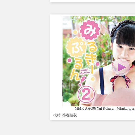
MMR-AA096 Yui Koharu - Mirukuripura
みるきーぷるん 2 小
模特:
小春結衣