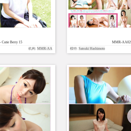
Cutie Berry 15
MMR-AA026 
机构:
MMR-AA
模特:
Satsuki Hashimoto