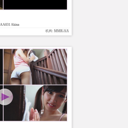
A031 Akina
机构:
MMR-AA