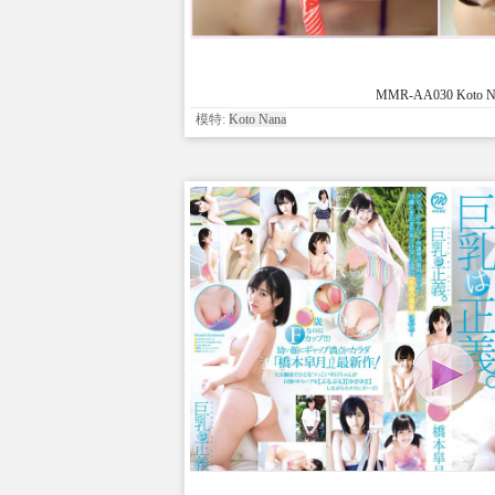
MMR-AA030 Koto N
模特:
Koto Nana