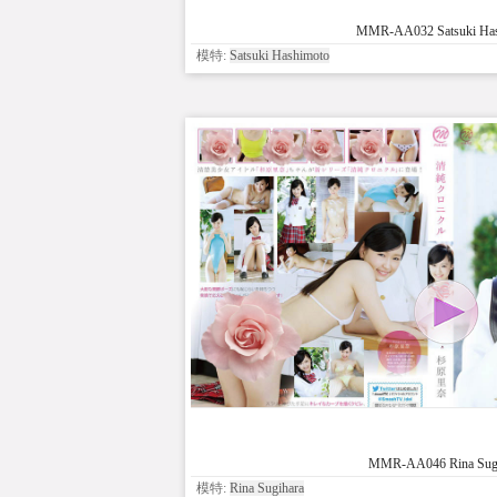
MMR-AA032 Satsuki Has
模特:
Satsuki Hashimoto
MMR-AA046 Rina Sugi
模特:
Rina Sugihara