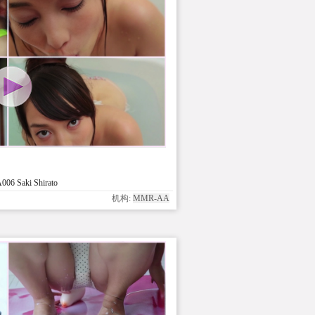
6 Saki Shirato
机构:
MMR-AA