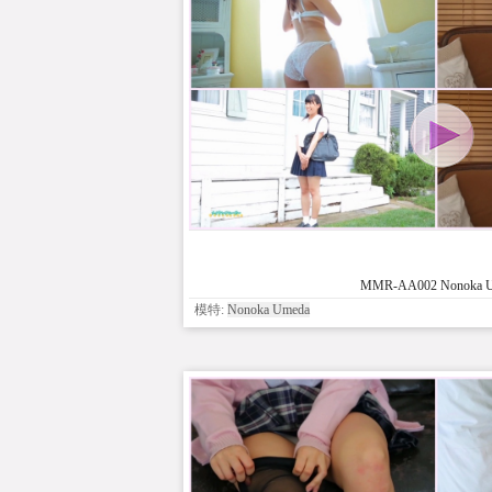
MMR-AA002 Nonoka 
模特:
Nonoka Umeda