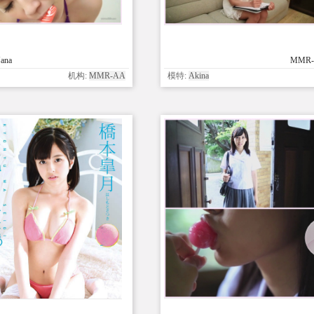
ana
MMR-A
机构:
MMR-AA
模特:
Akina