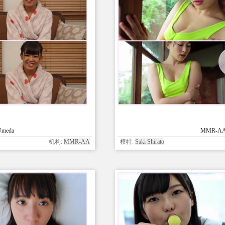
Umeda
MMR-AA00
机构:
MMR-AA
模特:
Saki Shirato