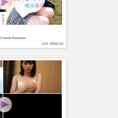
Satsuki Hashimoto
机构:
MMR-AA