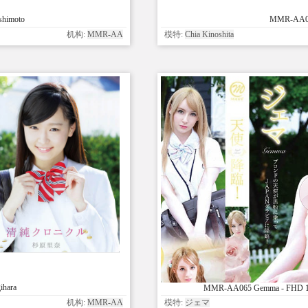
himoto
MMR-AA036
机构:
MMR-AA
模特:
Chia Kinoshita
hara
MMR-AA065 Gemma - FHD
机构:
MMR-AA
模特:
ジェマ