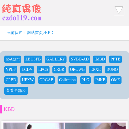
当前位置：
网站首页
>
KBD
noAgent
ZEUSFB
GALLERY
SVBD-AD
IMBD
PPTB
VPBF
LCDV
LPCS
CRBR
ORGWB
EPXE
BUNO
CPBD
UFXW
ORGAB
Collection
PLG
JMKB
OME
查看全部>>
KBD