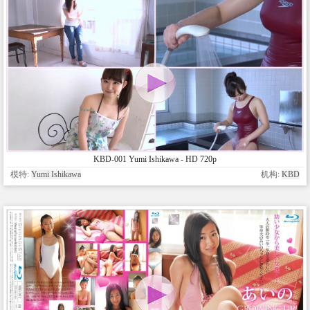
KBD-001 Yumi Ishikawa - HD 720p
模特:
Yumi Ishikawa
机构:
KBD