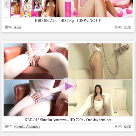
KBD-002 Aino - HD 720p - GROWING UP
模特:
Aino
机构:
KBD
KBD-012 Shizuku Amamiya - HD 720p - One day with her
模特:
Shizuku Amamiya
机构:
KBD