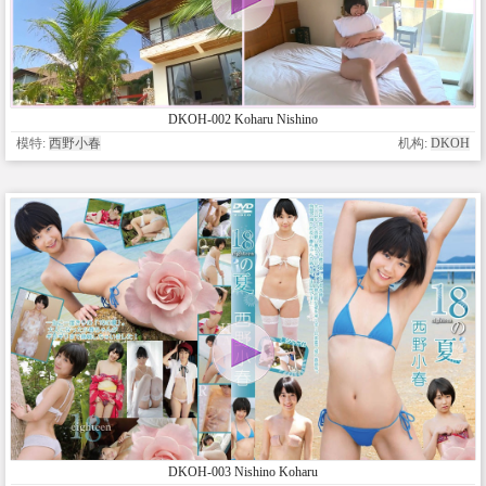
DKOH-002 Koharu Nishino
模特:
西野小春
机构:
DKOH
DKOH-003 Nishino Koharu