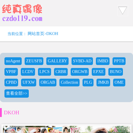
当前位置：
网站首页
>
DKOH
noAgent
ZEUSFB
GALLERY
SVBD-AD
IMBD
PPTB
VPBF
LCDV
LPCS
CRBR
ORGWB
EPXE
BUNO
CPBD
UFXW
ORGAB
Collection
PLG
JMKB
OME
查看全部>>
DKOH