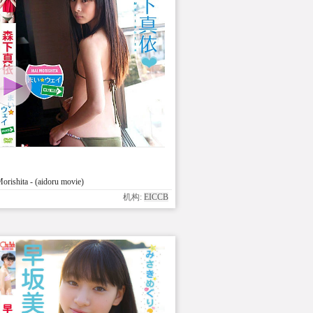
rishita - (aidoru movie)
机构:
EICCB