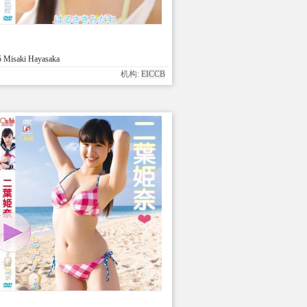
 Misaki Hayasaka
机构:
EICCB