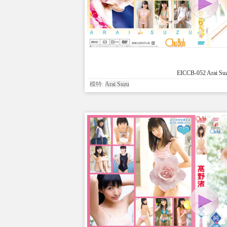
EICCB-052 Arai Su
模特:
Arai Suzu