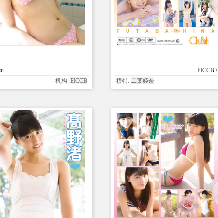
zu
EICCB-0
机构:
EICCB
模特:
二葉姫奈