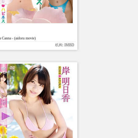
Canna - (aidoru movie)
机构:
IMBD