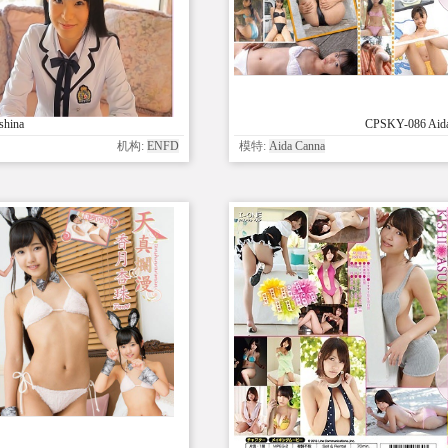
shina
CPSKY-086 Aida 
机构:
ENFD
模特:
Aida Canna