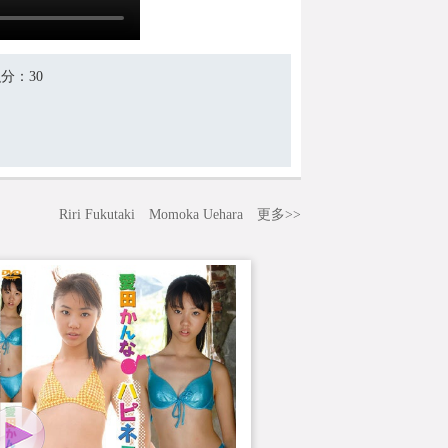
积分
：30
Riri Fukutaki
Momoka Uehara
更多>>