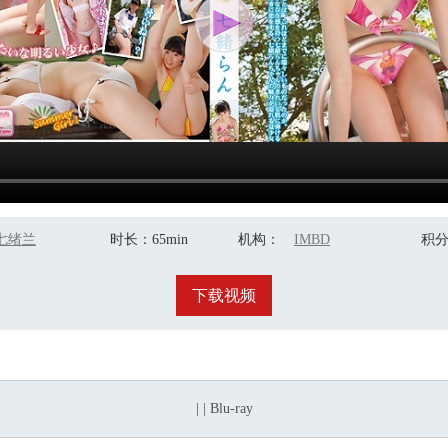
七绪兰
时长
：65min
机构
：
IMBD
积
下载视频
| | Blu-ray