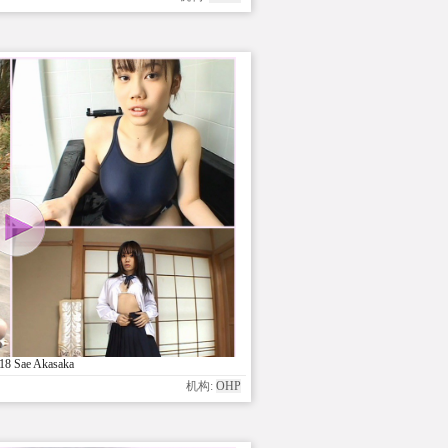
8 Sae Akasaka
机构:
OHP