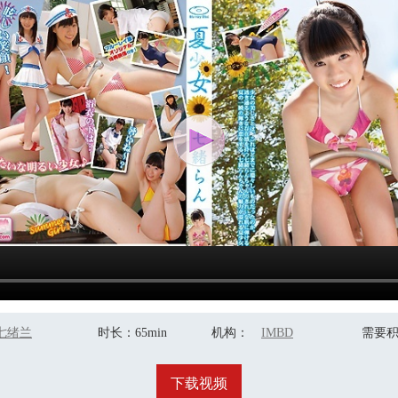
七绪兰
时长
：65min
机构
：
IMBD
需要
下载视频