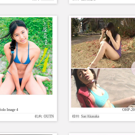
Solo Image 4
OHP-201
机构:
OUTN
模特:
Sae Akasaka