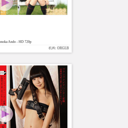
noka Ando - HD 720p
机构:
ORGLB