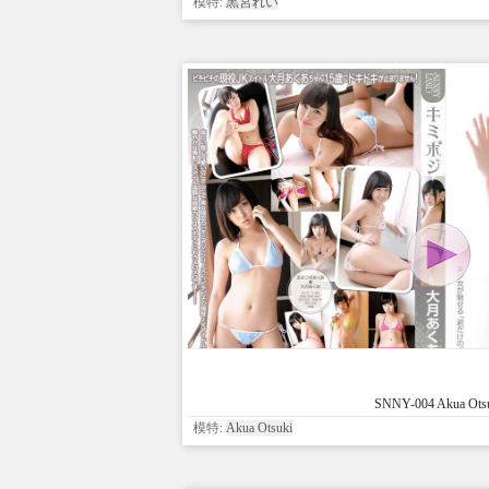
模特:
黒宮れい
SNNY-004 Akua Ots
模特:
Akua Otsuki