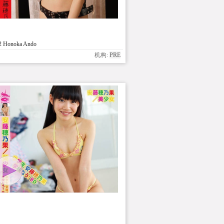
2 Honoka Ando
机构:
PRE