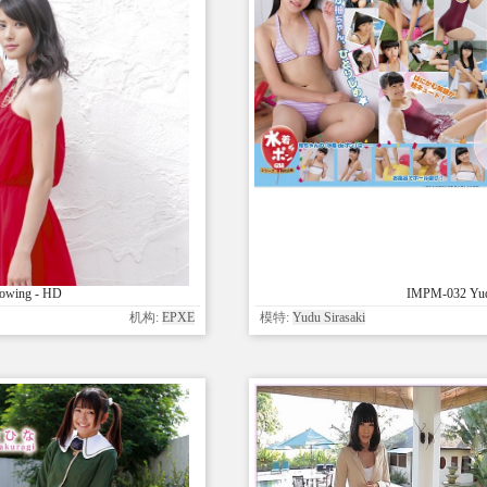
lowing - HD
IMPM-032 Yudu
机构:
EPXE
模特:
Yudu Sirasaki