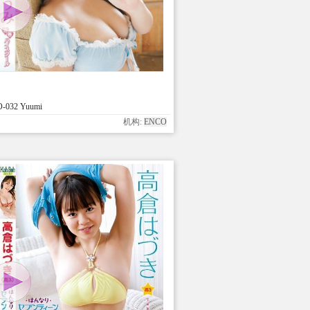
-032 Yuumi
机构:
ENCO