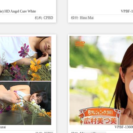
ie) HD Angel Cure White
VPBF-1
机构:
CPBD
模特:
Hino Mai
urai
VPBF-13606