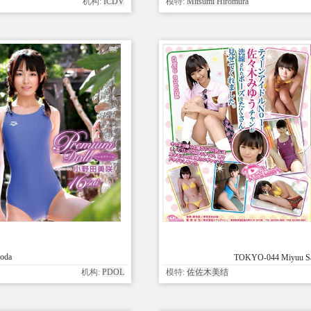
机构:
ICDV
模特:
Mitsumi Hiromura
oda
TOKYO-044 Miyuu 
机构:
PDOL
模特:
佐佐木美结