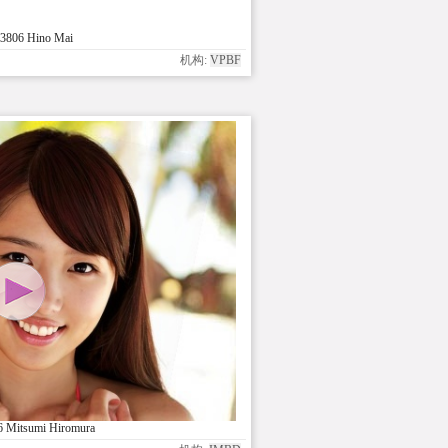
3806 Hino Mai
机构:
VPBF
 Mitsumi Hiromura