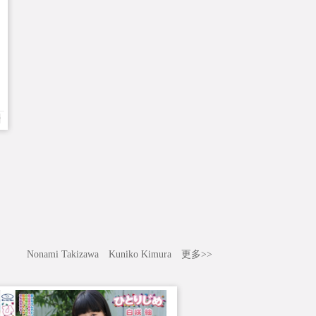
D
Nonami Takizawa
Kuniko Kimura
更多>>