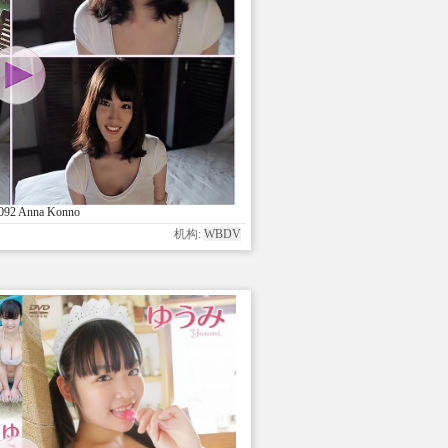
92 Anna Konno
机构:
WBDV