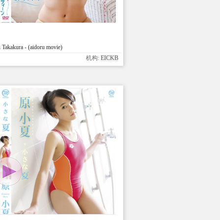
Takakura - (aidoru movie)
机构:
EICKB