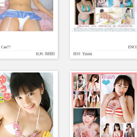
 Can!!!
ENCO
机构:
IMBD
模特:
Yuumi