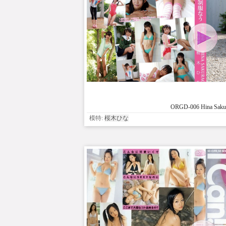
ORGD-006 Hina Saku
模特:
桜木ひな