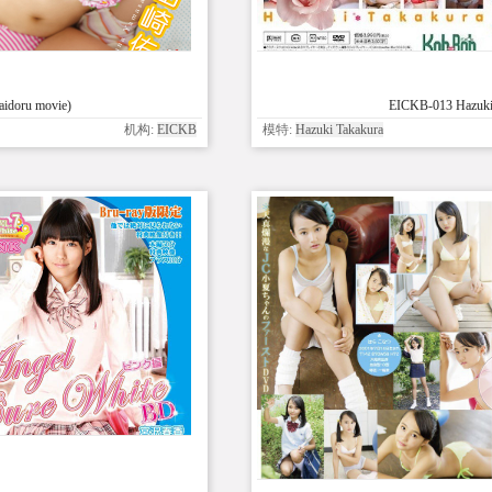
idoru movie)
EICKB-013 Hazuki 
机构:
EICKB
模特:
Hazuki Takakura