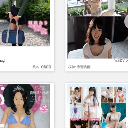
ragi
WBDV-00
机构:
ORGD
模特:
今野杏南