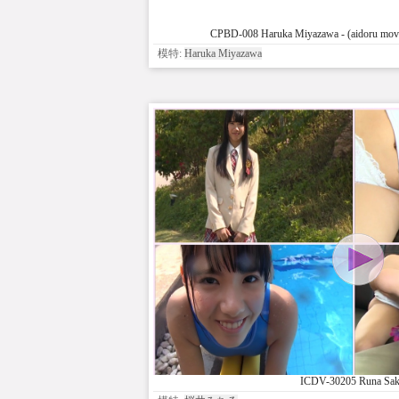
CPBD-008 Haruka Miyazawa - (aidoru mov
模特:
Haruka Miyazawa
ICDV-30205 Runa Sak