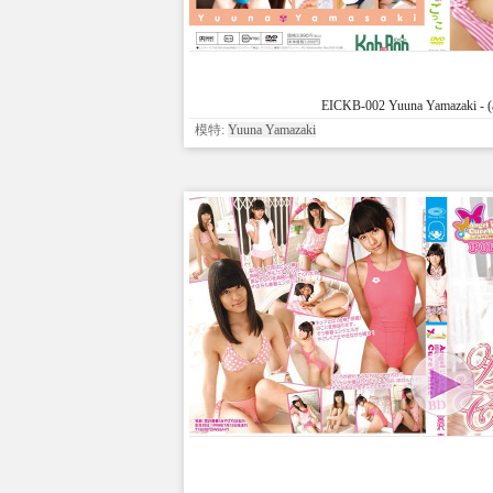
EICKB-002 Yuuna Yamazaki - (a
模特:
Yuuna Yamazaki