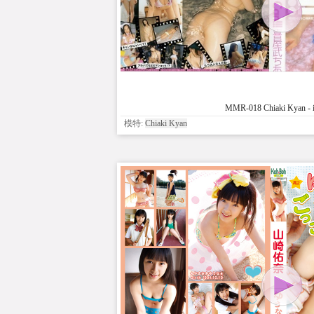
MMR-018 Chiaki Kyan - i
模特:
Chiaki Kyan