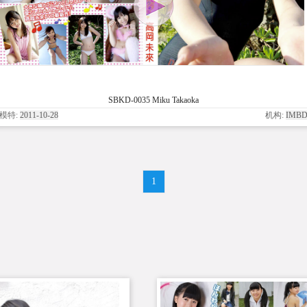
SBKD-0035 Miku Takaoka
模特:
2011-10-28
机构:
IMB
1