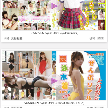
CPSKY-137 Ayaka Otani - (aidoru movie)
模特:
大谷彩夏
机构:
IMBD
AOSBD-021 Ayaka Otani - (RbA 800x450 - 1.5Gb)