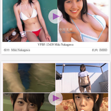
VPBF-15439 Miki Nakagawa
模特:
Miki Nakagawa
机构:
IMBD