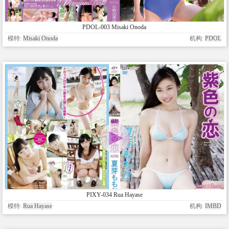
PDOL-003 Misaki Onoda
模特:
Misaki Onoda
机构:
PDOL
PIXY-034 Rua Hayase
模特:
Rua Hayase
机构:
IMBD