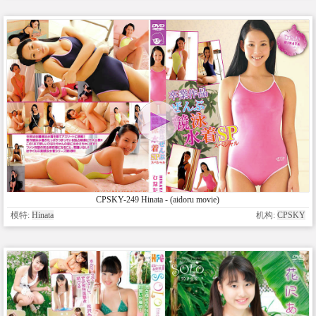
CPSKY-249 Hinata - (aidoru movie)
模特:
Hinata
机构:
CPSKY