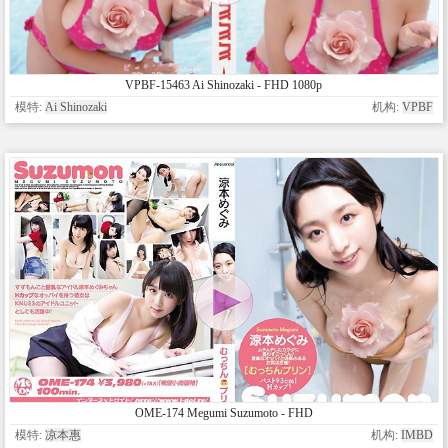
VPBF-15463 Ai Shinozaki - FHD 1080p
模特:
Ai Shinozaki
机构:
VPBF
OME-174 Megumi Suzumoto - FHD
模特:
凉本惠
机构:
IMBD