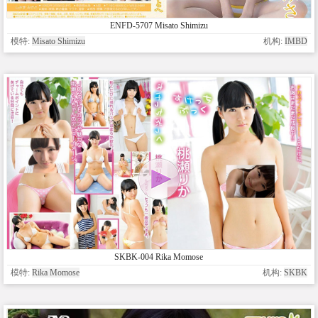
ENFD-5707 Misato Shimizu
模特:
Misato Shimizu
机构:
IMBD
SKBK-004 Rika Momose
模特:
Rika Momose
机构:
SKBK