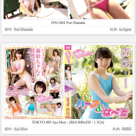
JSSJ-004 Yuri Hamada
模特:
Yuri Hamada
机构:
noAgent
TOKYO-005 Aya Mori - (RbA 800x450 - 1.5Gb)
模特:
Aya Mori
机构:
IMBD