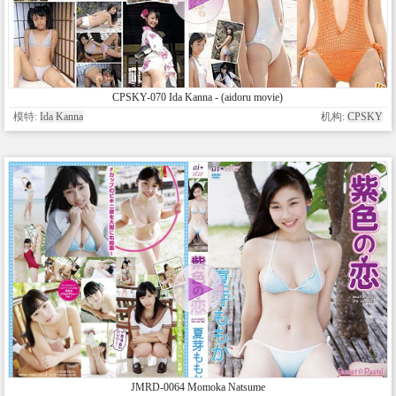
CPSKY-070 Ida Kanna - (aidoru movie)
模特:
Ida Kanna
机构:
CPSKY
JMRD-0064 Momoka Natsume