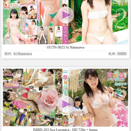
OUTN-0025 Ai Hanasawa
模特:
Ai Hanasawa
机构:
IMBD
IMBD-263 Aya Luromiya - HD 720p + bonus