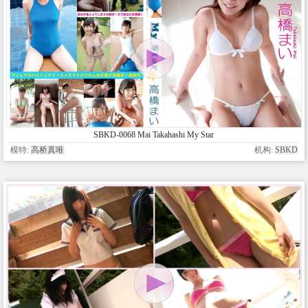
SBKD-0068 Mai Takahashi My Star
模特:
高桥真唯
机构:
SBKD