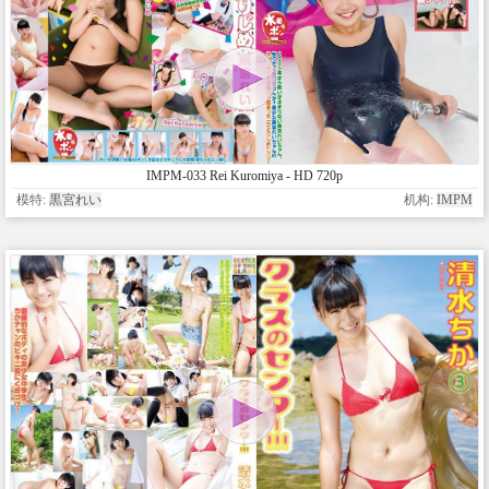
IMPM-033 Rei Kuromiya - HD 720p
模特:
黒宮れい
机构:
IMPM