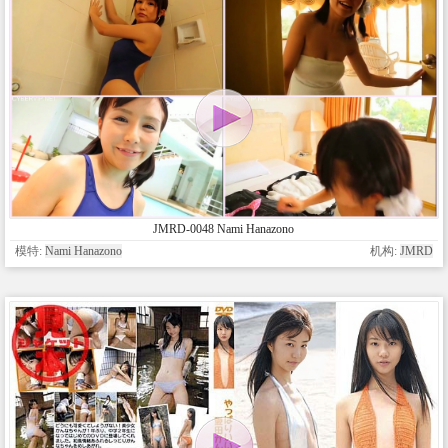
JMRD-0048 Nami Hanazono
模特:
Nami Hanazono
机构:
JMRD