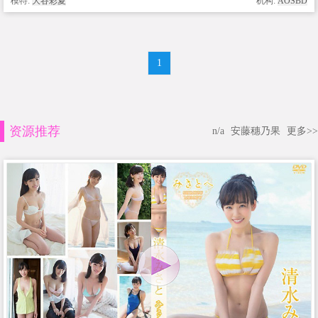
模特:
大谷彩夏
机构:
AOSBD
1
资源推荐
n/a
安藤穗乃果
更多>>