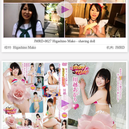
JMRD-0027 Higashino Mako - shaving doll
模特:
Higashino Mako
机构:
JMRD