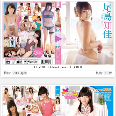
LCDV-40614 Chika Ojima - FHD 1080p
模特:
Chika Ojima
机构:
LCDV