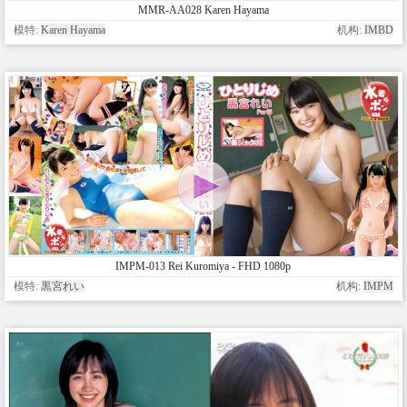
MMR-AA028 Karen Hayama
模特:
Karen Hayama
机构:
IMBD
IMPM-013 Rei Kuromiya - FHD 1080p
模特:
黒宮れい
机构:
IMPM