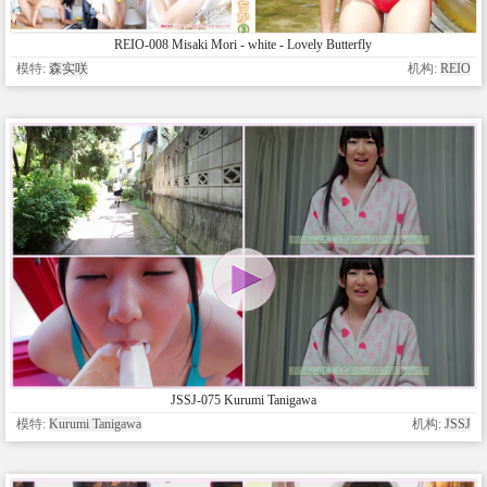
REIO-008 Misaki Mori - white - Lovely Butterfly
模特:
森实咲
机构:
REIO
JSSJ-075 Kurumi Tanigawa
模特:
Kurumi Tanigawa
机构:
JSSJ