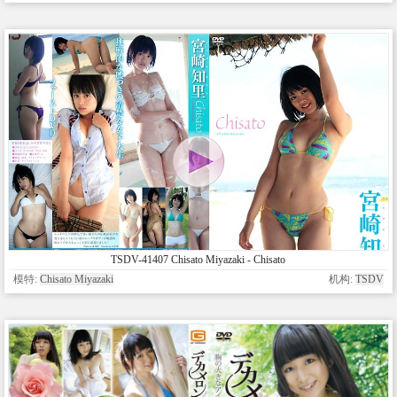
TSDV-41407 Chisato Miyazaki - Chisato
模特:
Chisato Miyazaki
机构:
TSDV