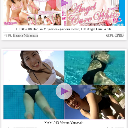
CPBD-008 Haruka Miyazawa - (aidoru movie) HD Angel Cure White
模特:
Haruka Miyazawa
机构:
CPBD
XAM-013 Marina Yamasaki