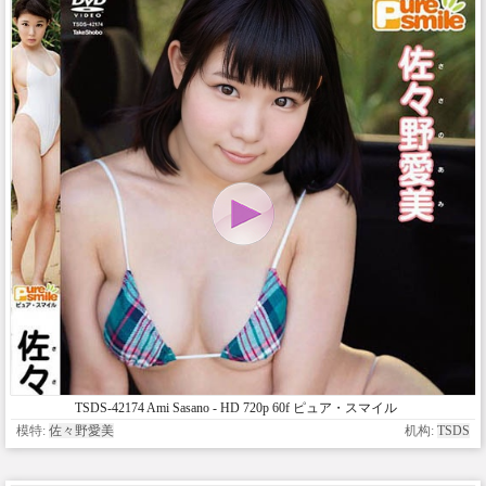
TSDS-42174 Ami Sasano - HD 720p 60f ピュア・スマイル
佐々野愛美
模特:
佐々野愛美
机构:
TSDS