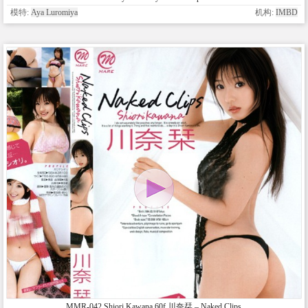
模特:
Aya Luromiya
机构:
IMBD
MMR-042 Shiori Kawana 60f 川奈栞 – Naked Clips