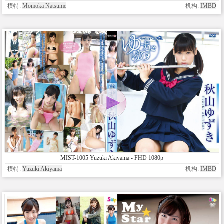
模特:
Momoka Natsume
机构:
IMBD
MIST-1005 Yuzuki Akiyama - FHD 1080p
模特:
Yuzuki Akiyama
机构:
IMBD