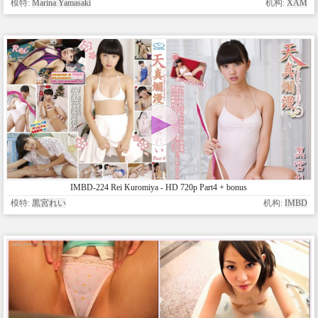
模特:
Marina Yamasaki
机构:
XAM
IMBD-224 Rei Kuromiya - HD 720p Part4 + bonus
模特:
黒宮れい
机构:
IMBD