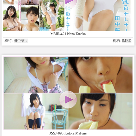
MMR-421 Nana Tanaka
模特:
田中菜々
机构:
IMBD
JSSJ-093 Kotora Mafune