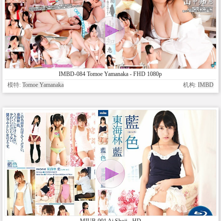
IMBD-084 Tomoe Yamanaka - FHD 1080p
模特:
Tomoe Yamanaka
机构:
IMBD