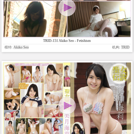
TRID-151 Akiko Seo - Fetishism
模特:
Akiko Seo
机构:
TRID