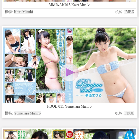
MMR-AK015 Kairi Mizuki
模特:
Kairi Mizuki
机构:
IMBD
PDOL-011 Yumehara Mahiro
模特:
Yumehara Mahiro
机构:
PDOL