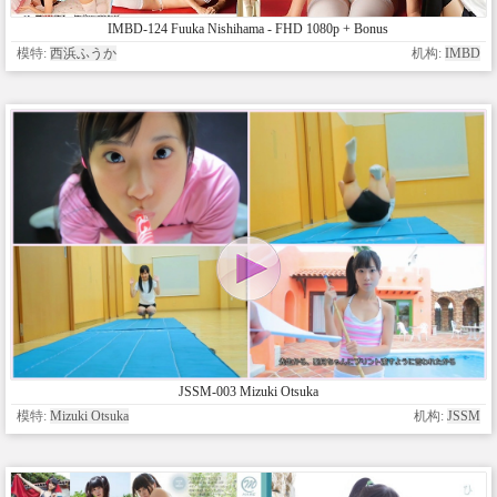
IMBD-124 Fuuka Nishihama - FHD 1080p + Bonus
模特:
西浜ふうか
机构:
IMBD
JSSM-003 Mizuki Otsuka
模特:
Mizuki Otsuka
机构:
JSSM