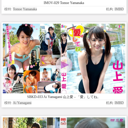
IMOV-029 Tomoe Yamanaka
模特:
Tomoe Yamanaka
机构:
IMBD
SBKD-033 Ai Yamagami 山上愛 – 「愛」してね。
模特:
Ai Yamagami
机构:
IMBD