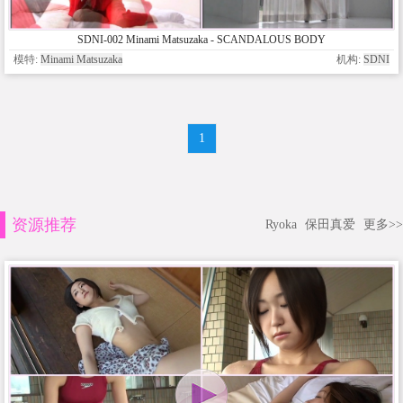
SDNI-002 Minami Matsuzaka - SCANDALOUS BODY
模特:
Minami Matsuzaka
机构:
SDNI
1
资源推荐
Ryoka
保田真爱
更多>>