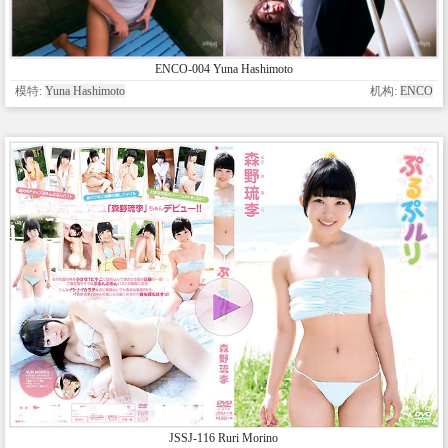
ENCO-004 Yuna Hashimoto
模特:
Yuna Hashimoto
机构:
ENCO
JSSJ-116 Ruri Morino