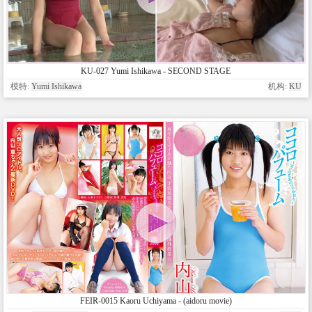
KU-027 Yumi Ishikawa - SECOND STAGE
模特:
Yumi Ishikawa
机构:
KU
FEIR-0015 Kaoru Uchiyama - (aidoru movie)