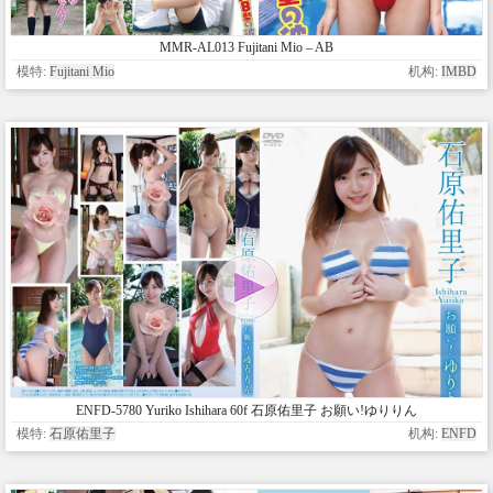
MMR-AL013 Fujitani Mio – AB
模特:
Fujitani Mio
机构:
IMBD
ENFD-5780 Yuriko Ishihara 60f 石原佑里子 お願い!ゆりりん
模特:
石原佑里子
机构:
ENFD