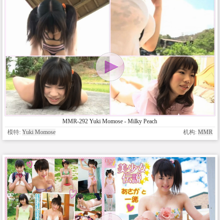
MMR-292 Yuki Momose - Milky Peach
模特:
Yuki Momose
机构:
MMR