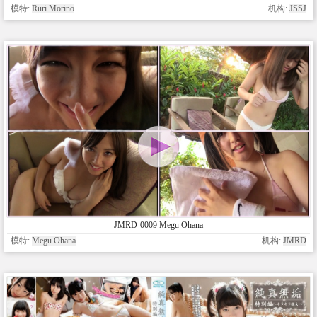
模特:
Ruri Morino
机构:
JSSJ
JMRD-0009 Megu Ohana
模特:
Megu Ohana
机构:
JMRD