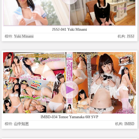
JSSJ-041 Yuki Minami
模特:
Yuki Minami
机构:
JSSJ
IMBD-034 Tomoe Yamanaka 60f SVP
模特:
山中知恵
机构:
IMBD