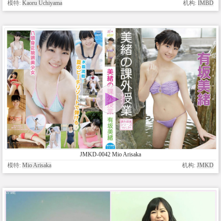
模特:
Kaoru Uchiyama
机构:
IMBD
JMKD-0042 Mio Arisaka
模特:
Mio Arisaka
机构:
JMKD