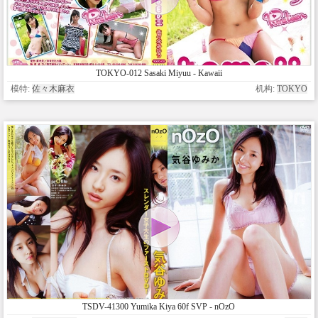
TOKYO-012 Sasaki Miyuu - Kawaii
模特:
佐々木麻衣
机构:
TOKYO
TSDV-41300 Yumika Kiya 60f SVP - nOzO