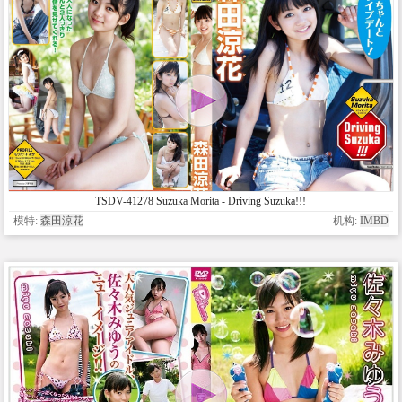
TSDV-41278 Suzuka Morita - Driving Suzuka!!!
模特:
森田涼花
机构:
IMBD