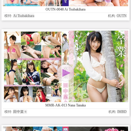
OUTN-0048 Ai Tsubakihara
模特:
Ai Tsubakihara
机构:
OUTN
MMR-AK-013 Nana Tanaka
模特:
田中菜々
机构:
IMBD