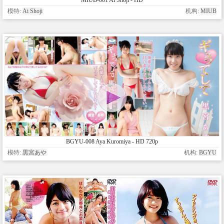
MIUB-001 Ai Shoji - HD
模特:
Ai Shoji
机构:
MIUB
BGYU-008 Aya Kuromiya - HD 720p
模特:
黒宮あや
机构:
BGYU