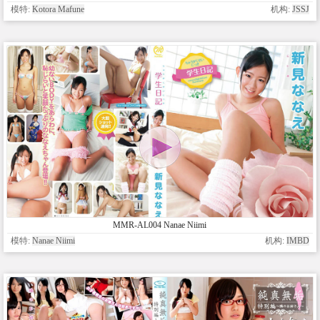
模特:
Kotora Mafune
机构:
JSSJ
MMR-AL004 Nanae Niimi
模特:
Nanae Niimi
机构:
IMBD