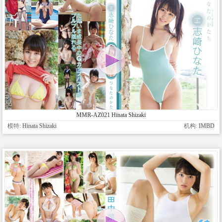
MMR-AZ021 Hinata Shizaki
模特:
Hinata Shizaki
机构:
IMBD