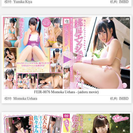
模特:
Yumika Kiya
机构:
IMBD
FEIR-0076 Momoka Uehara - (aidoru movie)
模特:
Momoka Uehara
机构:
IMBD