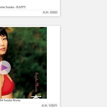
rita Suzuka - HAPPY
机构:
IMBD
4 Suzuka Morita
机构:
WBDV