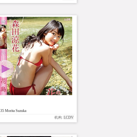
5 Morita Suzuka
机构:
LCDV