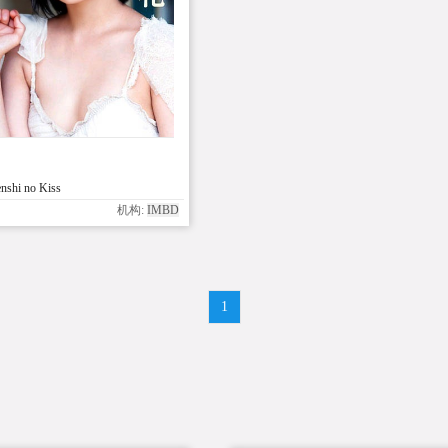
nshi no Kiss
机构:
IMBD
1