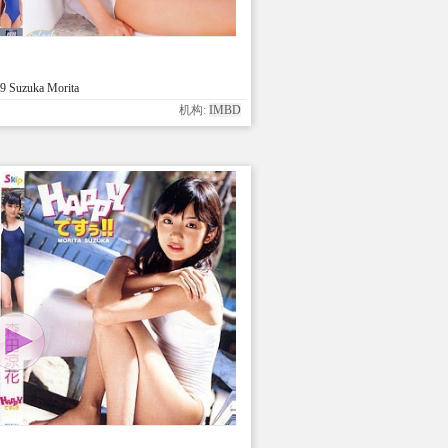
 Suzuka Morita
机构:
IMBD