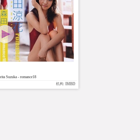
ta Suzuka - romance18
机构:
IMBD