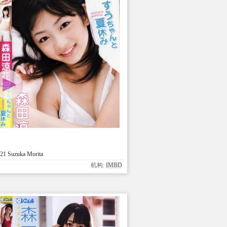
1 Suzuka Morita
机构:
IMBD