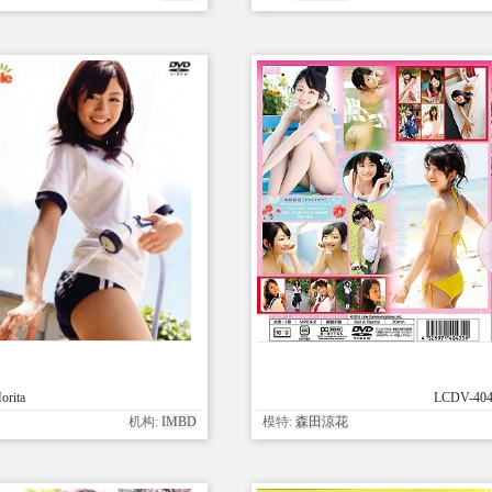
rita
LCDV-4043
机构:
IMBD
模特:
森田涼花