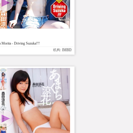
orita - Driving Suzuka!!!
机构:
IMBD