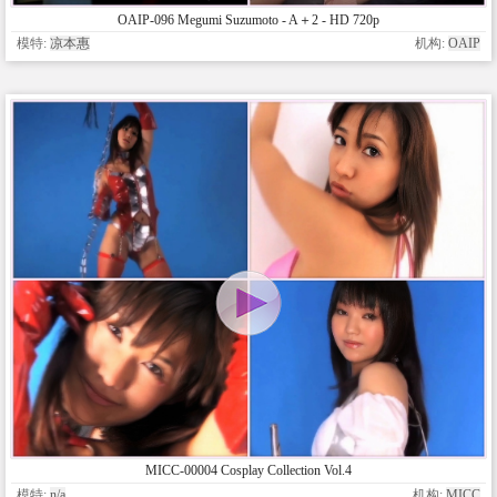
OAIP-096 Megumi Suzumoto - A＋2 - HD 720p
模特:
凉本惠
机构:
OAIP
MICC-00004 Cosplay Collection Vol.4
模特:
n/a
机构:
MICC