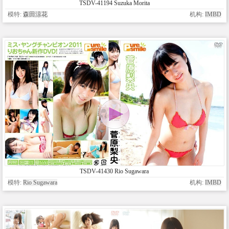
TSDV-41194 Suzuka Morita
模特:
森田涼花
机构:
IMBD
TSDV-41430 Rio Sugawara
模特:
Rio Sugawara
机构:
IMBD