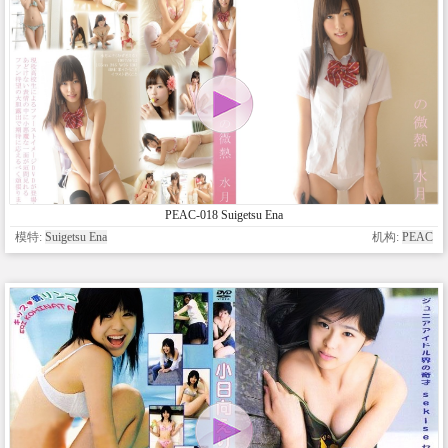
PEAC-018 Suigetsu Ena
模特:
Suigetsu Ena
机构:
PEAC