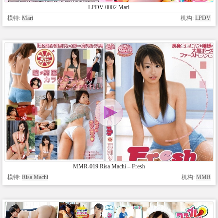
LPDV-0002 Mari
模特:
Mari
机构:
LPDV
MMR-019 Risa Machi – Fresh
模特:
Risa Machi
机构:
MMR