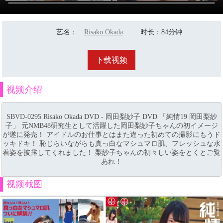
艺名
：
Risako Okada
时长
：84分钟
下载视频
视频介绍
SBVD-0295 Risako Okada DVD - 岡田梨紗子 DVD 「純情19 岡田梨紗
子」 元NMB48研究生として活躍した岡田梨紗子ちゃんの初イメージ
が遂に発売！ アイドルのお仕事とはまた違った初めての撮影にもうド
ッキドキ！ 恥じらいながらも真っ白なマシュマロ肌、フレッシュな水
着姿を披露してくれました！ 梨紗子ちゃんの初々しい姿をとくとご覧
あれ！
视频截图