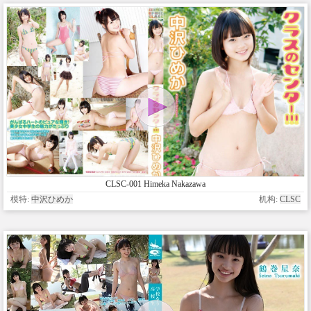
CLSC-001 Himeka Nakazawa
模特:
中沢ひめか
机构:
CLSC