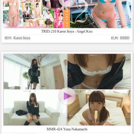
TRID-210 Karen Itoya - Angel Kiss
模特:
Karen Itoya
机构:
IMBD
MMR-424 Yuna Nakamachi