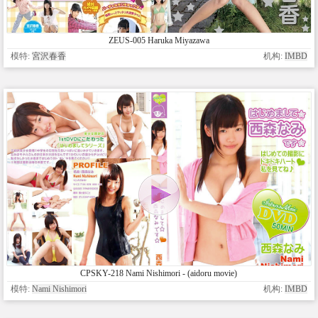
ZEUS-005 Haruka Miyazawa
模特:
宮沢春香
机构:
IMBD
CPSKY-218 Nami Nishimori - (aidoru movie)
模特:
Nami Nishimori
机构:
IMBD