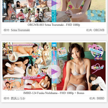
ORGWB-003 Seina Tsurumaki - FHD 1080p
模特:
Seina Tsurumaki
机构:
ORGWB
IMBD-124 Fuuka Nishihama - FHD 1080p + Bonus
模特:
西浜ふうか
机构:
IMBD