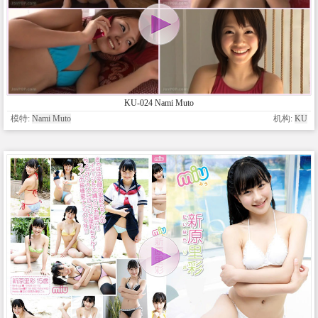
KU-024 Nami Muto
模特:
Nami Muto
机构:
KU