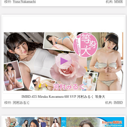
模特:
Yuna Nakamachi
机构:
MMR
IMBD-455 Miruku Kawamura 60f SVP 河村みるく 等身大
模特:
河村みるく
机构:
IMBD