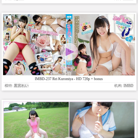
IMBD-237 Rei Kuromiya - HD 720p + bonus
模特:
黒宮れい
机构:
IMBD