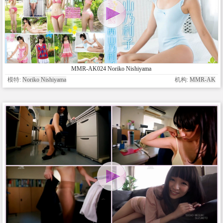
MMR-AK024 Noriko Nishiyama
模特:
Noriko Nishiyama
机构:
MMR-AK