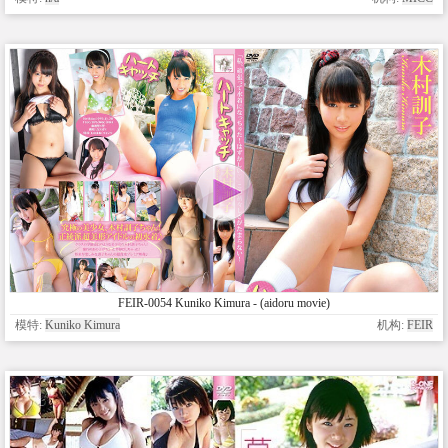
FEIR-0054 Kuniko Kimura - (aidoru movie)
模特:
Kuniko Kimura
机构:
FEIR