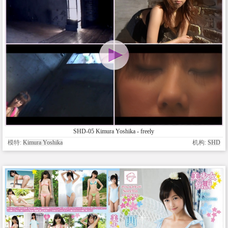
SHD-05 Kimura Yoshika - freely
模特:
Kimura Yoshika
机构:
SHD