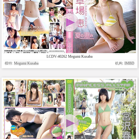
LCDV-40262 Megumi Kusaba
模特:
Megumi Kusaba
机构:
IMBD