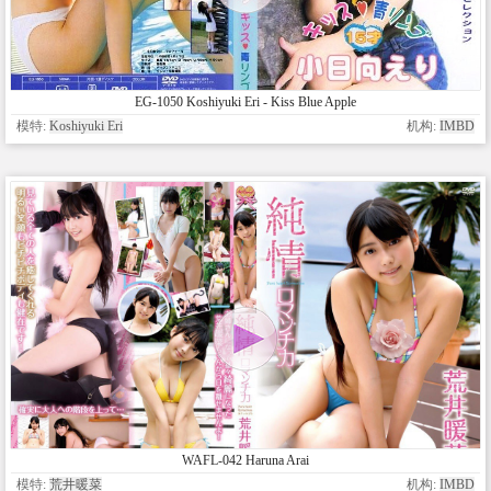
EG-1050 Koshiyuki Eri - Kiss Blue Apple
模特:
Koshiyuki Eri
机构:
IMBD
WAFL-042 Haruna Arai
模特:
荒井暖菜
机构:
IMBD