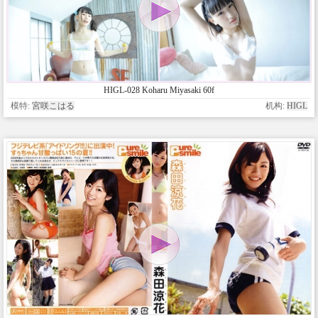
HIGL-028 Koharu Miyasaki 60f
模特:
宮咲こはる
机构:
HIGL