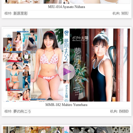
MIU-014 Ayasato Niihara
模特:
新原里彩
机构:
MIU
MMR-182 Mahiro Yumehara
模特:
夢の向こう
机构:
IMBD