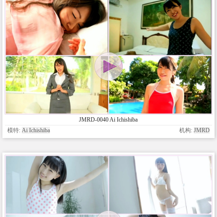
JMRD-0040 Ai Ichishiba
模特:
Ai Ichishiba
机构:
JMRD