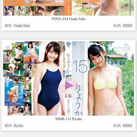
PDOL-014 Ozaki Aika
模特:
Ozaki Aika
机构:
IMBD
MMR-131 Ryoka
模特:
Ryoka
机构:
IMBD