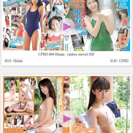
CPBD-004 Hinata - (aidoru movie) HD
模特:
Hinata
机构:
CPBD