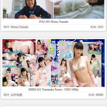
JSSJ-101 Momo Yamada
模特:
Momo Yamada
机构:
JSSJ
IMBD-012 Yamanaka Tomoe - FHD 1080p
模特:
山中知惠
机构:
IMBD