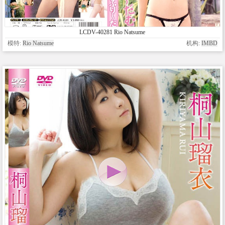
LCDV-40281 Rio Natsume
模特:
Rio Natsume
机构:
IMBD