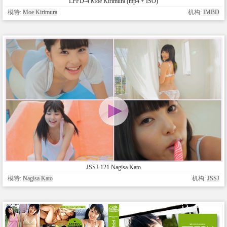
LPFD-4 Moe Kirimura (mp4 + ISO)
模特:
Moe Kirimura
机构:
IMBD
JSSJ-121 Nagisa Kato
模特:
Nagisa Kato
机构:
JSSJ