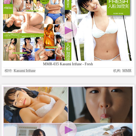
MMR-035 Kasumi Irifune - Fresh
模特:
Kasumi Irifune
机构:
MMR