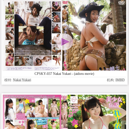
CPSKY-037 Nakai Yukari - (aidoru movie)
模特:
Nakai Yukari
机构:
IMBD