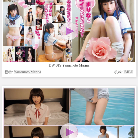
DW-019 Yamamoto Marina
模特:
Yamamoto Marina
机构:
IMBD