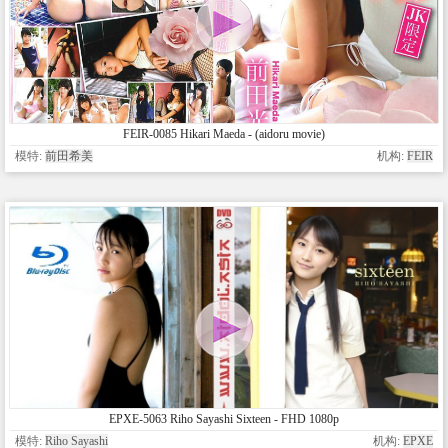
FEIR-0085 Hikari Maeda - (aidoru movie)
模特:
前田希美
机构:
FEIR
EPXE-5063 Riho Sayashi Sixteen - FHD 1080p
模特:
Riho Sayashi
机构:
EPXE