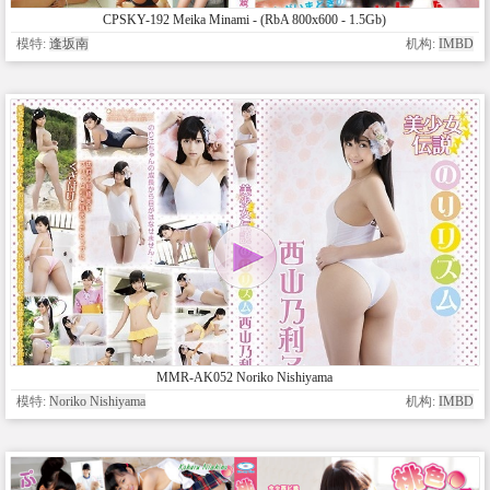
CPSKY-192 Meika Minami - (RbA 800x600 - 1.5Gb)
模特:
逢坂南
机构:
IMBD
MMR-AK052 Noriko Nishiyama
模特:
Noriko Nishiyama
机构:
IMBD