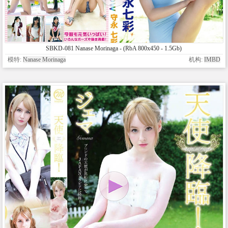
SBKD-081 Nanase Morinaga - (RbA 800x450 - 1.5Gb)
模特:
Nanase Morinaga
机构:
IMBD