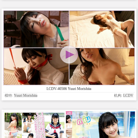
LCDV-40506 Yuuri Morishita
模特:
Yuuri Morishita
机构:
LCDV