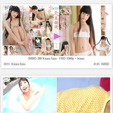
IMBD-380 Kirara Aino - FHD 1080p + bonus
模特:
Kirara Aino
机构:
IMBD