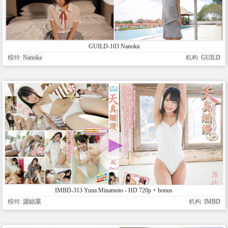
GUILD-103 Nanoka
模特:
Nanoka
机构:
GUILD
IMBD-313 Yuna Minamoto - HD 720p + bonus
模特:
源結菜
机构:
IMBD