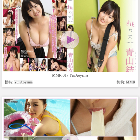
MMR-317 Yui Aoyama
模特:
Yui Aoyama
机构:
MMR