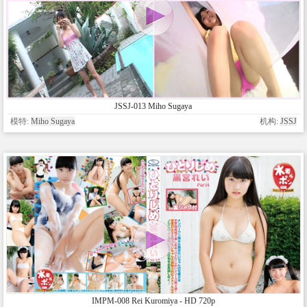
JSSJ-013 Miho Sugaya
模特:
Miho Sugaya
机构:
JSSJ
IMPM-008 Rei Kuromiya - HD 720p