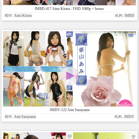
IMBD-417 Aino Kirara - FHD 1080p + bonus
模特:
Aino Kirara
机构:
IMBD
JMDV-122 Ami Sasayama
模特:
Ami Sasayama
机构:
JMDV