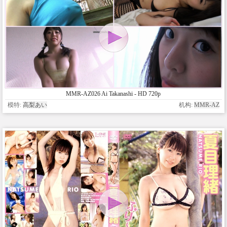
MMR-AZ026 Ai Takanashi - HD 720p
模特:
高梨あい
机构:
MMR-AZ