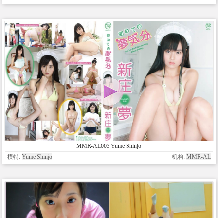
MMR-AL003 Yume Shinjo
模特:
Yume Shinjo
机构:
MMR-AL