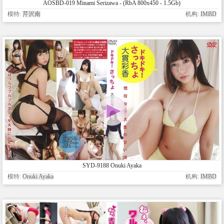
AOSBD-019 Minami Serizawa - (RbA 800x450 - 1.5Gb)
模特:
芹沢南
机构:
IMBD
SYD-9188 Onuki Ayaka
模特:
Onuki Ayaka
机构:
IMBD