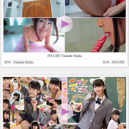
JSSJ-085 Yamada Shoka
模特:
Yamada Shoka
机构:
JSSJ-085