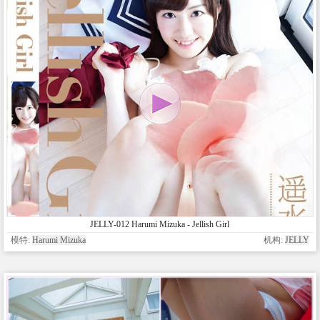
JELLY-012 Harumi Mizuka - Jellish Girl
模特:
Harumi Mizuka
机构:
JELLY