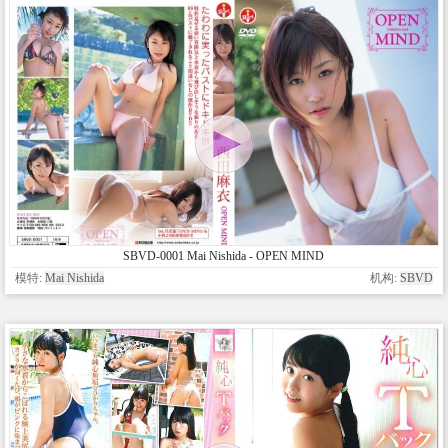
SBVD-0001 Mai Nishida - OPEN MIND
模特:
Mai Nishida
机构:
SBVD