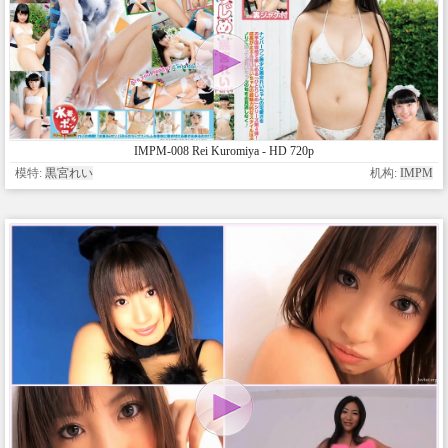
IMPM-008 Rei Kuromiya - HD 720p
模特:
黒宮れい
机构:
IMPM