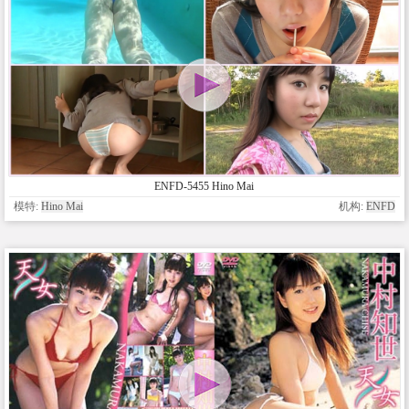
ENFD-5455 Hino Mai
模特:
Hino Mai
机构:
ENFD