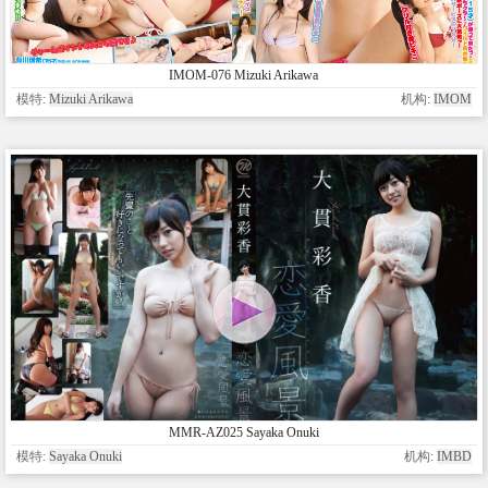
IMOM-076 Mizuki Arikawa
模特:
Mizuki Arikawa
机构:
IMOM
MMR-AZ025 Sayaka Onuki
模特:
Sayaka Onuki
机构:
IMBD