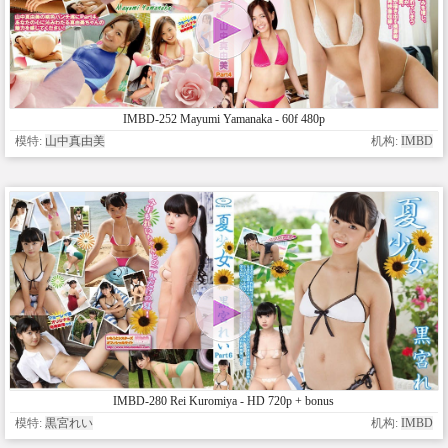
IMBD-252 Mayumi Yamanaka - 60f 480p
模特:
山中真由美
机构:
IMBD
IMBD-280 Rei Kuromiya - HD 720p + bonus
模特:
黒宮れい
机构:
IMBD