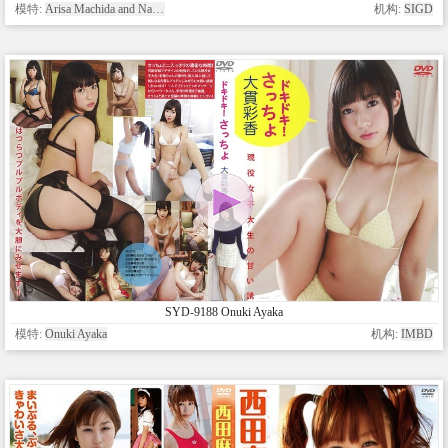
模特:
Arisa Machida and Nao Yamada
机构:
SIGD
SYD-9188 Onuki Ayaka
模特:
Onuki Ayaka
机构:
IMBD