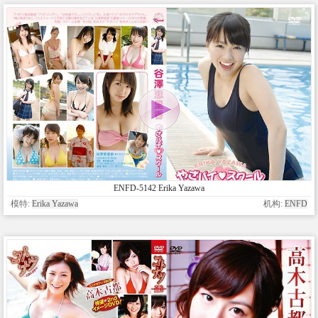
ENFD-5142 Erika Yazawa
模特:
Erika Yazawa
机构:
ENFD