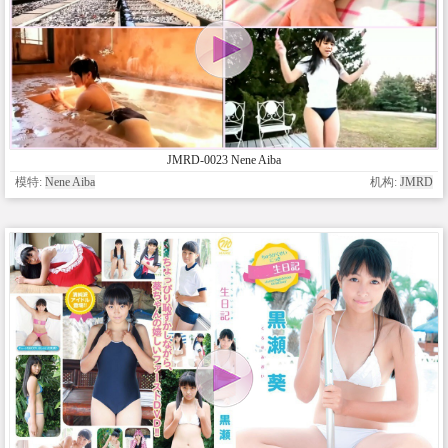
JMRD-0023 Nene Aiba
模特:
Nene Aiba
机构:
JMRD