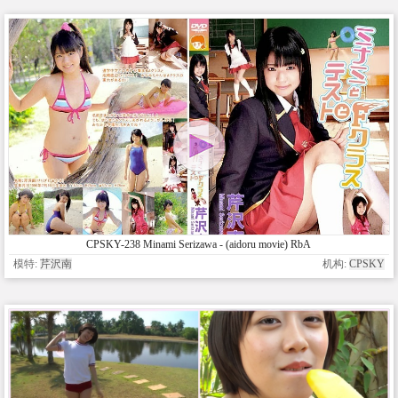
CPSKY-238 Minami Serizawa - (aidoru movie) RbA
模特:
芹沢南
机构:
CPSKY