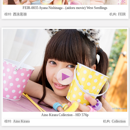
FEIR-0035 Ayana Nishinaga - (aidoru movie) West Seedlings
模特:
西永彩奈
机构:
FEIR
Aino Kirara Collection - HD 576p
模特:
Aino Kirara
机构:
Collection