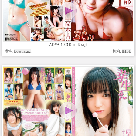
ADVA-1003 Koto Takagi
模特:
Koto Takagi
机构:
IMBD