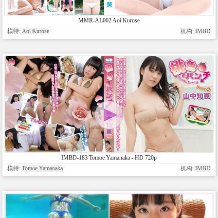
MMR-AL002 Aoi Kurose
模特:
Aoi Kurose
机构:
IMBD
IMBD-183 Tomoe Yamanaka - HD 720p
模特:
Tomoe Yamanaka
机构:
IMBD