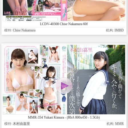
LCDV-40308 Chise Nakamura 60f
模特:
Chise Nakamura
机构:
IMBD
MMR-354 Yukari Kimura - (RbA 800x450 - 1.5Gb)
模特:
木村由嘉里
机构:
MMR