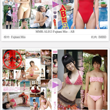
MMR-AL013 Fujitani Mio – AB
模特:
Fujitani Mio
机构:
IMBD