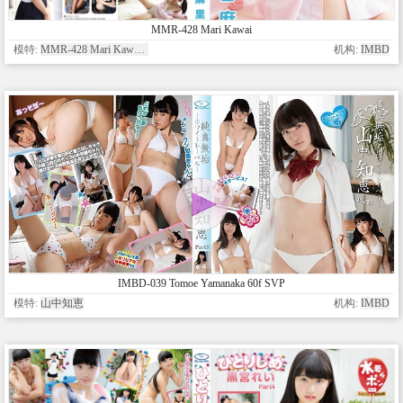
MMR-428 Mari Kawai
模特:
MMR-428 Mari Kawai DVD
机构:
IMBD
IMBD-039 Tomoe Yamanaka 60f SVP
模特:
山中知恵
机构:
IMBD