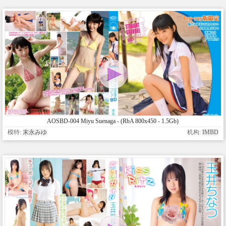
AOSBD-004 Miyu Suenaga - (RbA 800x450 - 1.5Gb)
模特:
末永みゆ
机构:
IMBD