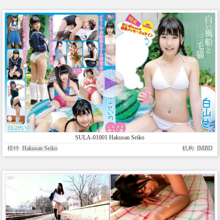
SULA-01001 Hakusan Seiko
模特:
Hakusan Seiko
机构:
IMBD