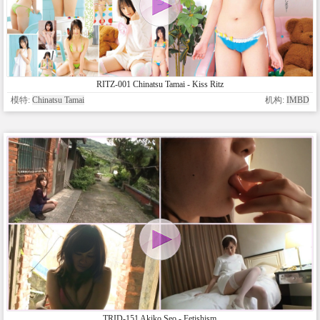
RITZ-001 Chinatsu Tamai - Kiss Ritz
模特:
Chinatsu Tamai
机构:
IMBD
TRID-151 Akiko Seo - Fetishism