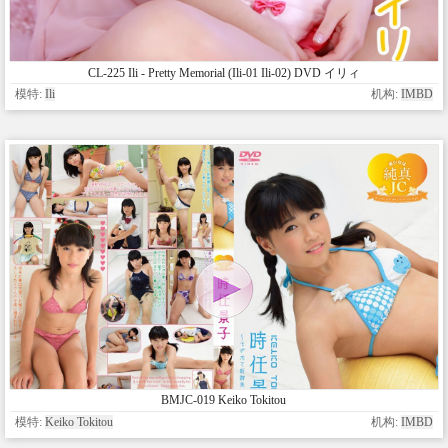
CL-225 Ili - Pretty Memorial (Ili-01 Ili-02) DVD イリィ
模特:
Ili
机构:
IMBD
BMJC-019 Keiko Tokitou
模特:
Keiko Tokitou
机构:
IMBD