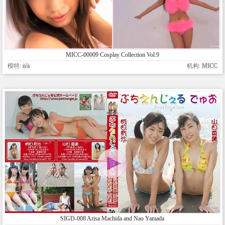
MICC-00009 Cosplay Collection Vol.9
模特:
n/a
机构:
MICC
SIGD-008 Arisa Machida and Nao Yamada