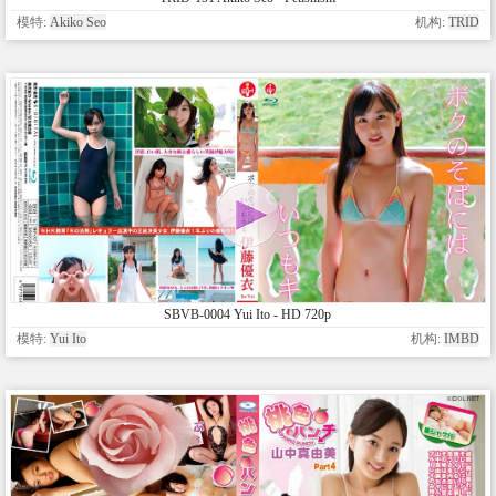
模特:
Akiko Seo
机构:
TRID
SBVB-0004 Yui Ito - HD 720p
模特:
Yui Ito
机构:
IMBD