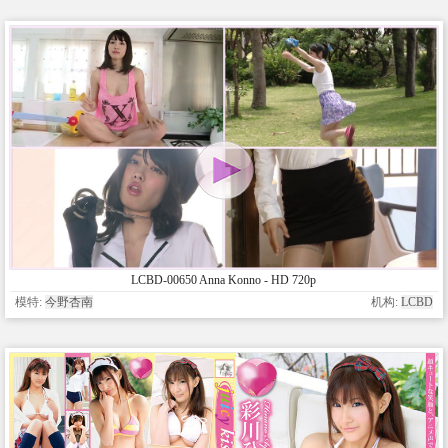
LCBD-00650 Anna Konno - HD 720p
模特:
今野杏南
机构:
LCBD