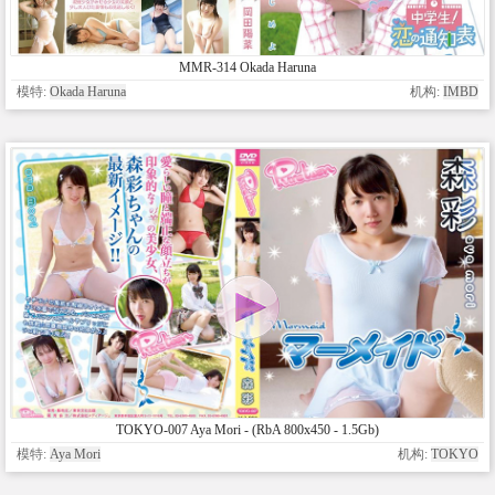
MMR-314 Okada Haruna
模特:
Okada Haruna
机构:
IMBD
TOKYO-007 Aya Mori - (RbA 800x450 - 1.5Gb)
模特:
Aya Mori
机构:
TOKYO