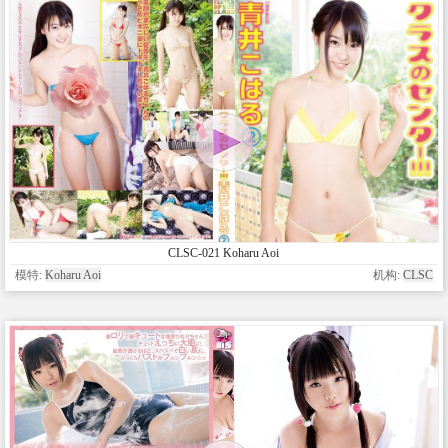
CLSC-021 Koharu Aoi
模特:
Koharu Aoi
机构:
CLSC