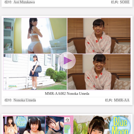
模特:
Aoi Mizukawa
机构:
SOHE
MMR-AA002 Nonoka Umeda
模特:
Nonoka Umeda
机构:
MMR-AA