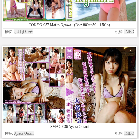
TOKYO-057 Maiko Ogawa - (RbA 800x450 - 1.5Gb)
模特:
小川まい子
机构:
IMBD
SMAC-036 Ayaka Ootani
模特:
Ayaka Ootani
机构:
IMBD