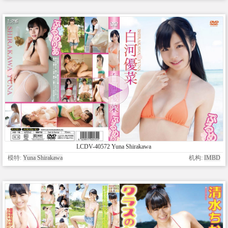
LCDV-40572 Yuna Shirakawa
模特:
Yuna Shirakawa
机构:
IMBD