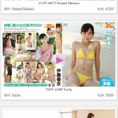
LCDV-40275 Nonami Takizawa
模特:
Nonami Takizawa
机构:
LCDV
TSDV-41489 Yui Ito
模特:
Yui Ito
机构:
TSDV