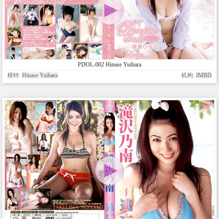
PDOL-002 Hinase Yuihara
模特:
Hinase Yuihara
机构:
IMBD