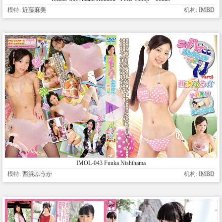
模特:
近藤麻美
机构:
IMBD
IMOL-043 Fuuka Nishihama
模特:
西浜ふうか
机构:
IMBD