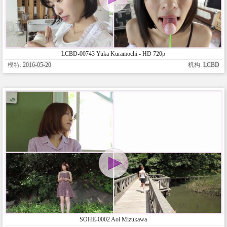
LCBD-00743 Yuka Kuramochi - HD 720p
模特:
2016-05-20
机构:
LCBD
SOHE-0002 Aoi Mizukawa