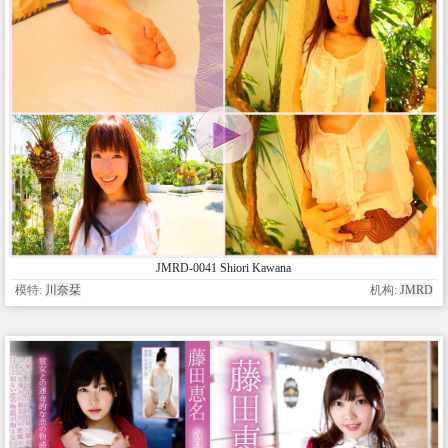
JMRD-0041 Shiori Kawana
模特:
川奈栞
机构:
JMRD