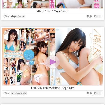
MMR-AK017 Miyu Natsue
模特:
Miyu Natsue
机构:
IMBD
TRID-217 Eimi Watanabe - Angel Kiss
模特:
Eimi Watanabe
机构:
IMBD