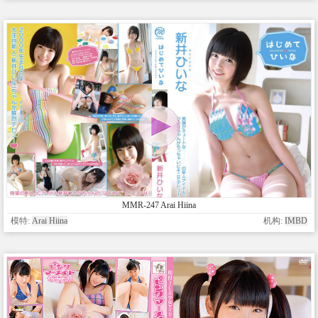
MMR-247 Arai Hiina
模特:
Arai Hiina
机构:
IMBD