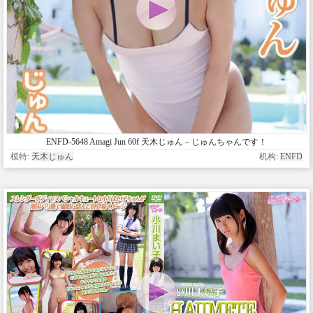
ENFD-5648 Amagi Jun 60f 天木じゅん – じゅんちゃんです！
模特:
天木じゅん
机构:
ENFD