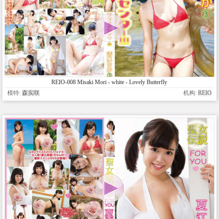
REIO-008 Misaki Mori - white - Lovely Butterfly
模特:
森实咲
机构:
REIO