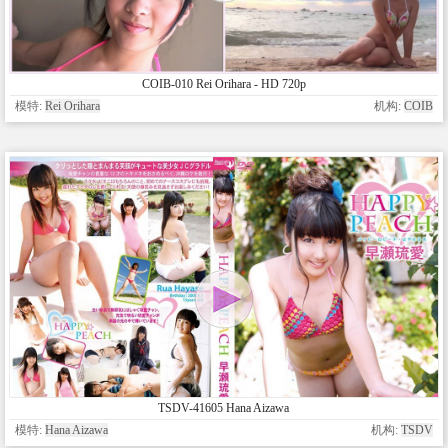
COIB-010 Rei Orihara - HD 720p
模特:
Rei Orihara
机构:
COIB
TSDV-41605 Hana Aizawa
模特:
Hana Aizawa
机构:
TSDV