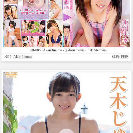
FEIR-0058 Akari Iinuma - (aidoru movie) Pink Mermaid
模特:
Akari Iinuma
机构:
FEIR