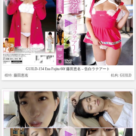
GUILD-154 Ena Fujita 60f 藤田恵名 – 告白ラテアート
模特:
藤田恵名
机构:
GUILD