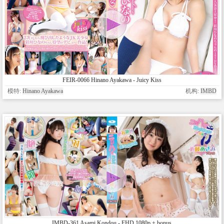
FEIR-0066 Hinano Ayakawa - Juicy Kiss
模特:
Hinano Ayakawa
机构:
IMBD
IMBD-361 Asami Kondou - FHD 1080p + bonus