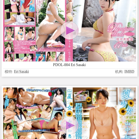
PDOL-004 Eri Sasaki
模特:
Eri Sasaki
机构:
IMBD