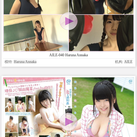
AILE-040 Haruna Annaka
模特:
Haruna Annaka
机构:
AILE