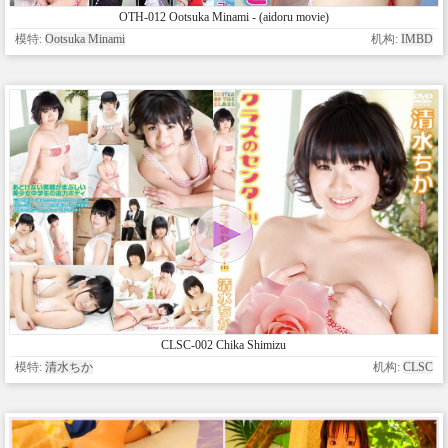
OTH-012 Ootsuka Minami - (aidoru movie)
模特:
Ootsuka Minami
机构:
IMBD
CLSC-002 Chika Shimizu
模特:
清水ちか
机构:
CLSC