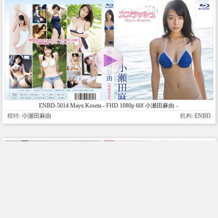
ENBD-5014 Mayu Koseta - FHD 1080p 60f 小瀬田麻由 –
スプラッシュ
模特:
小瀬田麻由
机构:
ENBD