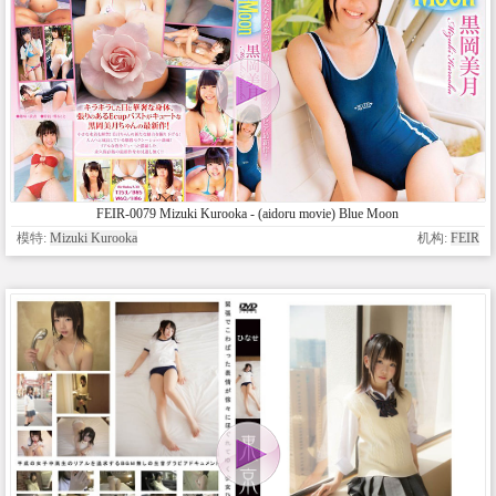
FEIR-0079 Mizuki Kurooka - (aidoru movie) Blue Moon
模特:
Mizuki Kurooka
机构:
FEIR