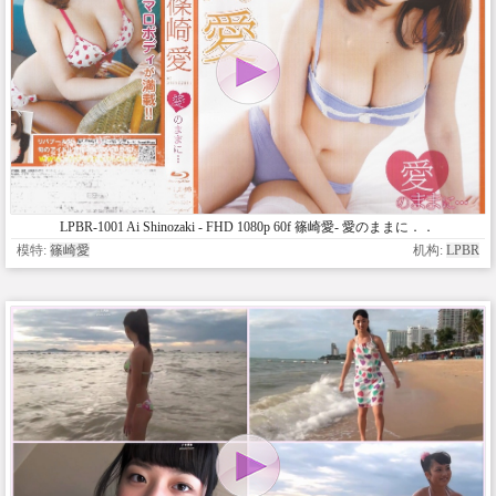
LPBR-1001 Ai Shinozaki - FHD 1080p 60f 篠崎愛- 愛のままに．．
模特:
篠崎愛
机构:
LPBR