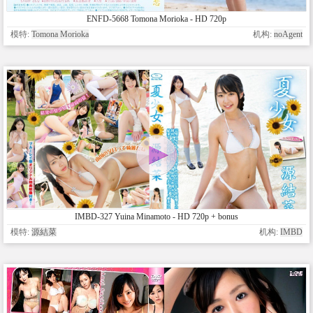
ENFD-5668 Tomona Morioka - HD 720p
模特:
Tomona Morioka
机构:
noAgent
IMBD-327 Yuina Minamoto - HD 720p + bonus
模特:
源結菜
机构:
IMBD