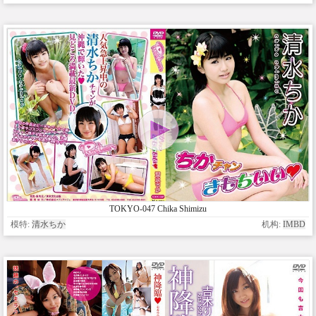
TOKYO-047 Chika Shimizu
模特:
清水ちか
机构:
IMBD