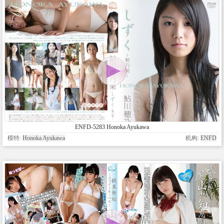
ENFD-5283 Honoka Ayukawa
模特:
Honoka Ayukawa
机构:
ENFD