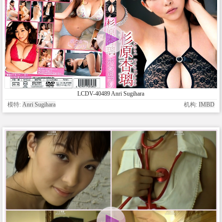
LCDV-40489 Anri Sugihara
模特:
Anri Sugihara
机构:
IMBD