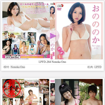
LPFD-264 Nonoka Ono
模特:
Nonoka Ono
机构:
LPFD