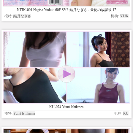
NTJK-001 Nagisa Yuduki 60F SVP 結月なぎさ - 天使の放課後 17
eternal love
模特:
結月なぎさ
机构:
NTJK
KU-074 Yumi Ishikawa
模特:
Yumi Ishikawa
机构:
KU