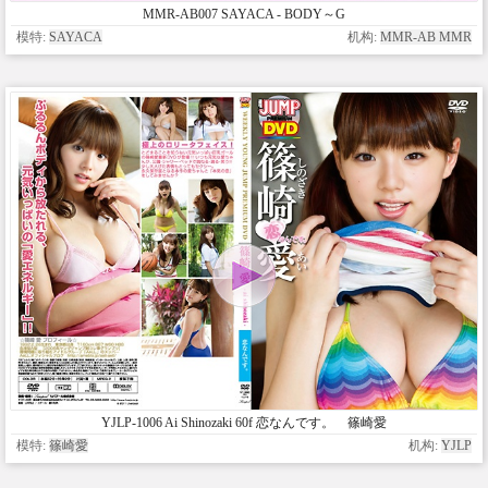
MMR-AB007 SAYACA - BODY～G
模特:
SAYACA
机构:
MMR-AB MMR
YJLP-1006 Ai Shinozaki 60f 恋なんです。 篠崎愛
模特:
篠崎愛
机构:
YJLP