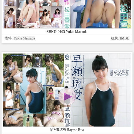
SBKD-0105 Yukia Matsuda
模特:
Yukia Matsuda
机构:
IMBD
MMR-329 Hayase Rua