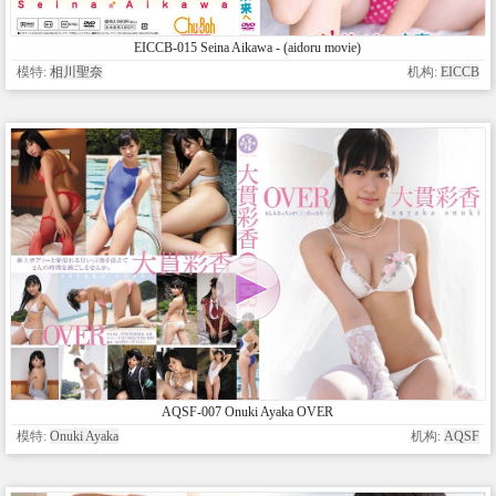
EICCB-015 Seina Aikawa - (aidoru movie)
模特:
相川聖奈
机构:
EICCB
AQSF-007 Onuki Ayaka OVER
模特:
Onuki Ayaka
机构:
AQSF