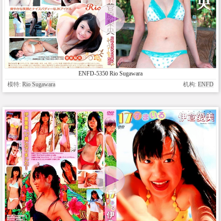
ENFD-5350 Rio Sugawara
模特:
Rio Sugawara
机构:
ENFD