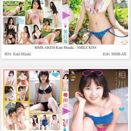
MMR-AK010 Kairi Mizuki – SMILE KISS
模特:
Kairi Mizuki
机构:
MMR-AK