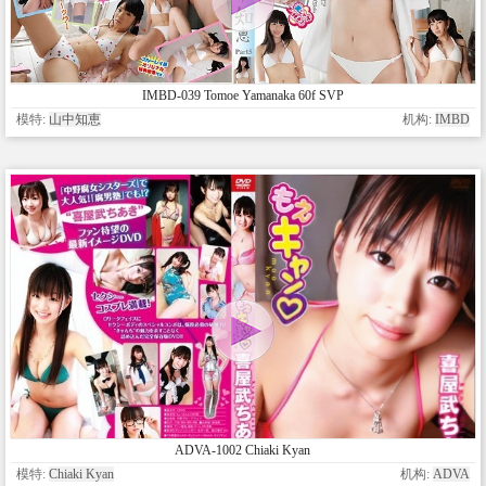
IMBD-039 Tomoe Yamanaka 60f SVP
模特:
山中知恵
机构:
IMBD
ADVA-1002 Chiaki Kyan
模特:
Chiaki Kyan
机构:
ADVA