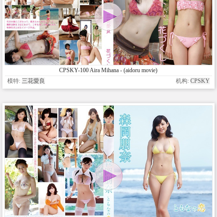
CPSKY-100 Aira Mihana - (aidoru movie)
模特:
三花愛良
机构:
CPSKY