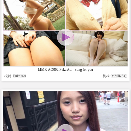
MMR-AQ002 Fuka Aoi - song for you
模特:
Fuka Aoi
机构:
MMR-AQ