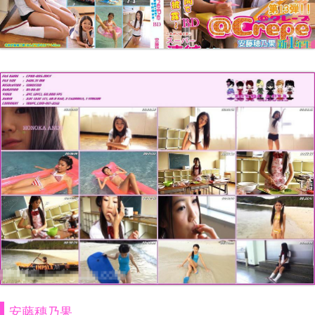
安藤穗乃果