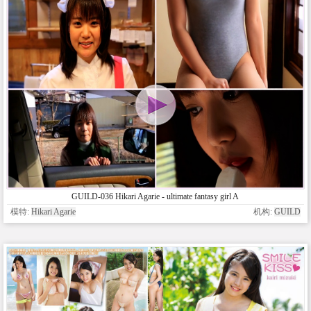
GUILD-036 Hikari Agarie - ultimate fantasy girl A
模特:
Hikari Agarie
机构:
GUILD