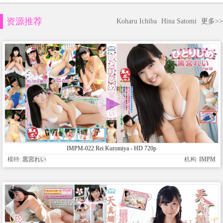
资源推荐
Koharu Ichiba
Hina Satomi
更多>>
IMPM-022 Rei Kuromiya - HD 720p
模特:
黒宮れい
机构:
IMPM