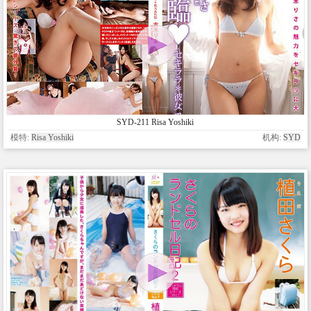
SYD-211 Risa Yoshiki
模特:
Risa Yoshiki
机构:
SYD