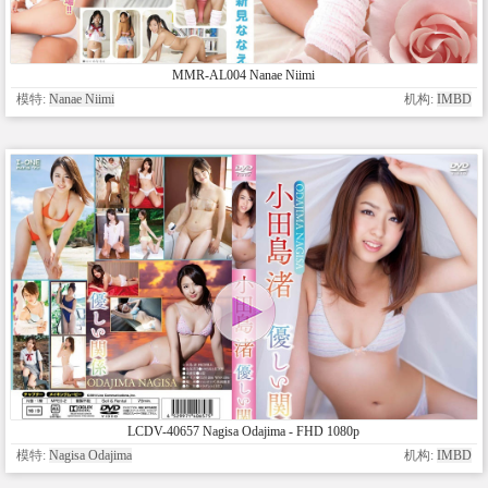
MMR-AL004 Nanae Niimi
模特:
Nanae Niimi
机构:
IMBD
LCDV-40657 Nagisa Odajima - FHD 1080p
模特:
Nagisa Odajima
机构:
IMBD