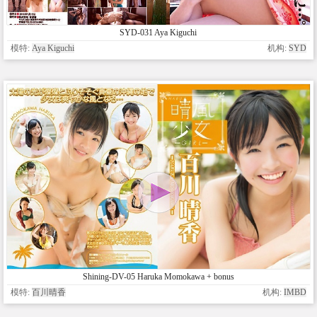
SYD-031 Aya Kiguchi
模特:
Aya Kiguchi
机构:
SYD
Shining-DV-05 Haruka Momokawa + bonus
模特:
百川晴香
机构:
IMBD