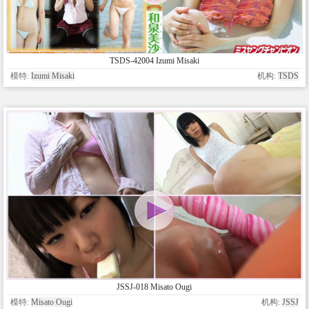
TSDS-42004 Izumi Misaki
模特:
Izumi Misaki
机构:
TSDS
JSSJ-018 Misato Ougi
模特:
Misato Ougi
机构:
JSSJ