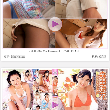
OAIP-065 Mai Hakase - HD 720p FLASH
模特:
Mai Hakase
机构:
OAIP