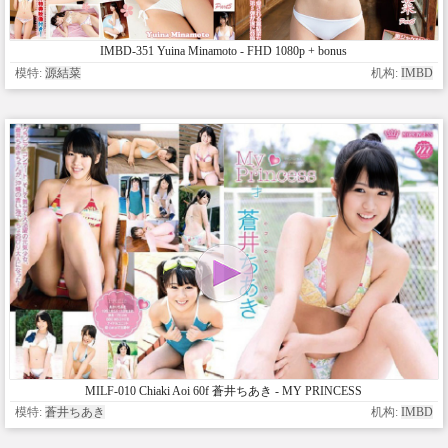
IMBD-351 Yuina Minamoto - FHD 1080p + bonus
模特:
源結菜
机构:
IMBD
MILF-010 Chiaki Aoi 60f 蒼井ちあき - MY PRINCESS
模特:
蒼井ちあき
机构:
IMBD