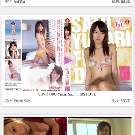
模特:
Aoi Rin
机构:
IMBD
SBVD-0003 Yukari Sato - FIRST DVD
模特:
Yukari Sato
机构:
SBVD