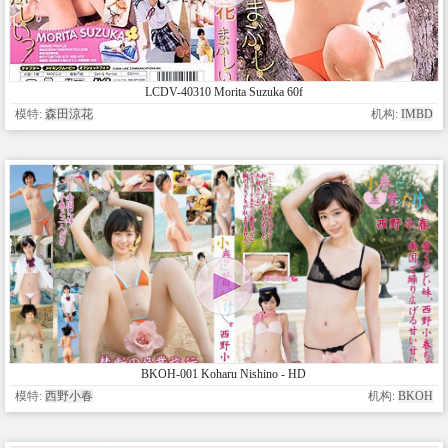
LCDV-40310 Morita Suzuka 60f
模特:
森田涼花
机构:
IMBD
BKOH-001 Koharu Nishino - HD
模特:
西野小春
机构:
BKOH