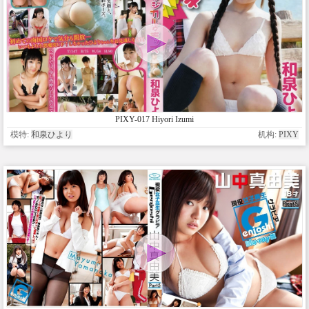
PIXY-017 Hiyori Izumi
模特:
和泉ひより
机构:
PIXY