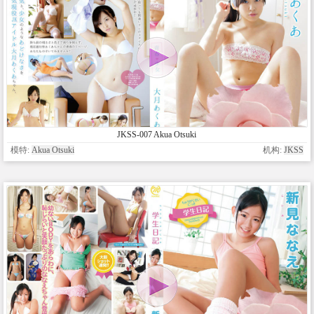
JKSS-007 Akua Otsuki
模特:
Akua Otsuki
机构:
JKSS