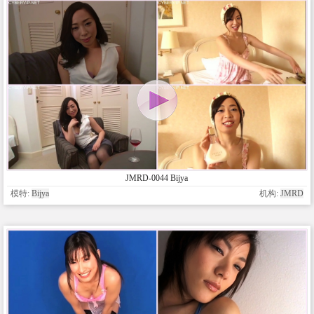
JMRD-0044 Bijya
模特:
Bijya
机构:
JMRD