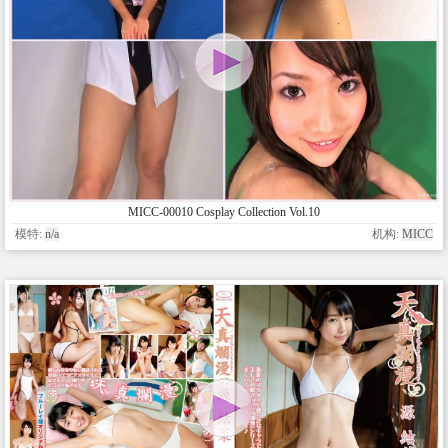
MICC-00010 Cosplay Collection Vol.10
模特:
n/a
机构:
MICC