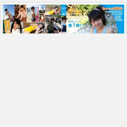
AOSBD-008 Minami Serizawa - (RbA 800x450 - 1.5Gb)
模特:
芹沢南
机构:
IMBD