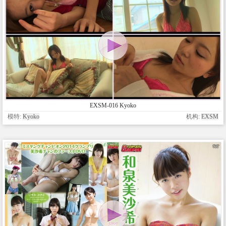
EXSM-016 Kyoko
模特:
Kyoko
机构:
EXSM