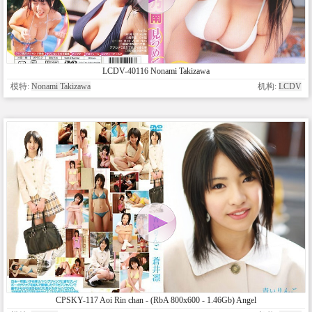
LCDV-40116 Nonami Takizawa
模特:
Nonami Takizawa
机构:
LCDV
CPSKY-117 Aoi Rin chan - (RbA 800x600 - 1.46Gb) Angel