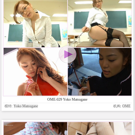
OME-029 Yoko Matsugane
模特:
Yoko Matsugane
机构:
OME