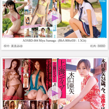
AOSBD-004 Miyu Suenaga - (RbA 800x450 - 1.5Gb)
模特:
末永みゆ
机构:
IMBD