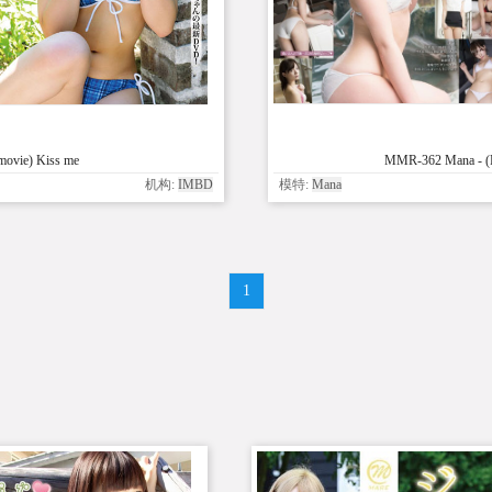
movie) Kiss me
MMR-362 Mana - (R
机构:
IMBD
模特:
Mana
1