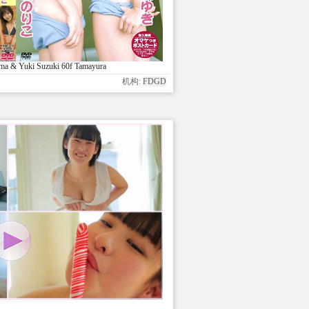
a & Yuki Suzuki 60f Tamayura
机构:
FDGD