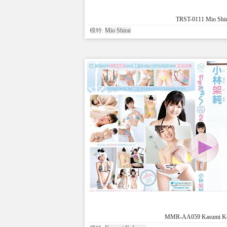
TRST-0111 Mio Shir
模特:
Mio Shirai
MMR-AA059 Kasumi Ko