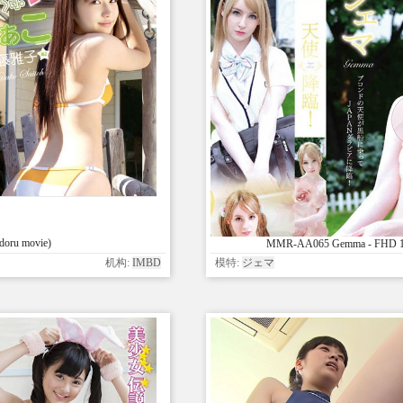
doru movie)
MMR-AA065 Gemma - FHD
机构:
IMBD
模特:
ジェマ