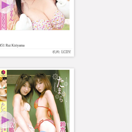
51 Rui Kiriyama
机构:
LCDV