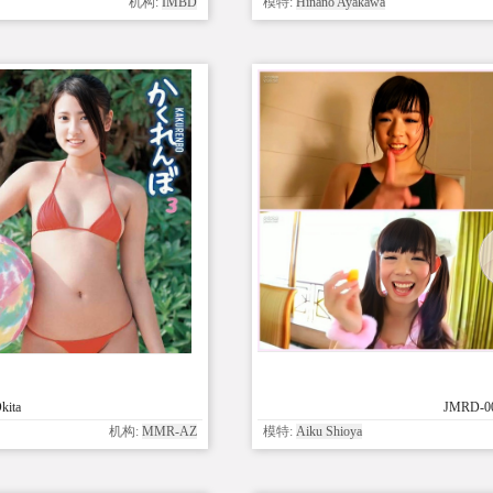
机构:
IMBD
模特:
Hinano Ayakawa
kita
JMRD-00
机构:
MMR-AZ
模特:
Aiku Shioya