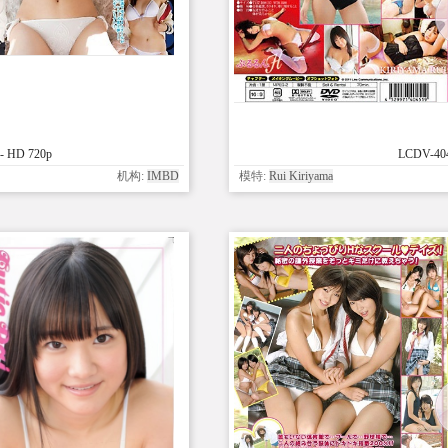
- HD 720p
LCDV-404
机构:
IMBD
模特:
Rui Kiriyama