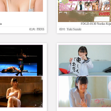
ta
FDGD-0130 Noriko Kijim
机构:
PRNS
模特:
Yuki Suzuki