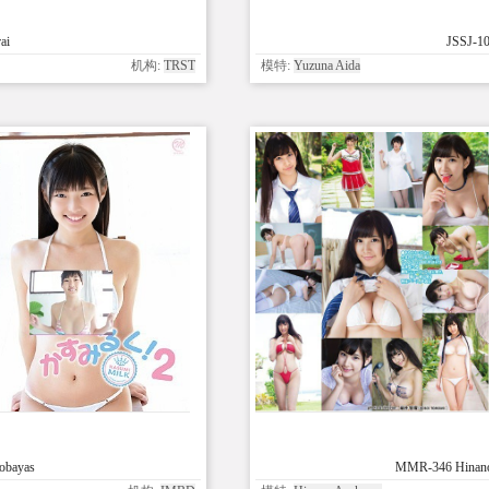
ai
JSSJ-10
机构:
TRST
模特:
Yuzuna Aida
bayas
MMR-346 Hinano 