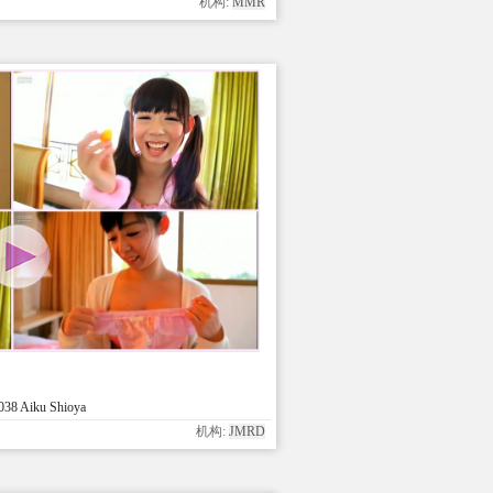
机构:
MMR
38 Aiku Shioya
机构:
JMRD