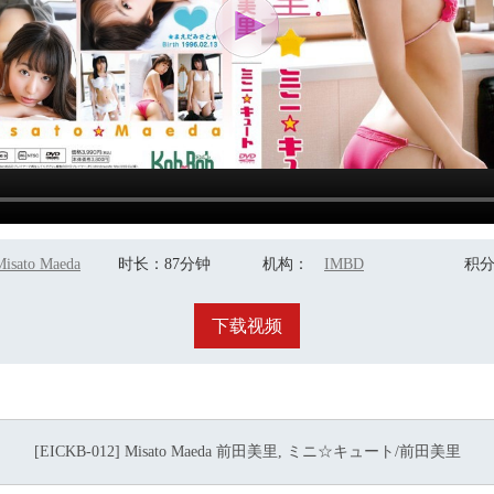
Misato Maeda
时长
：87分钟
机构
：
IMBD
积
下载视频
[EICKB-012] Misato Maeda 前田美里, ミニ☆キュート/前田美里