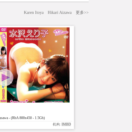
Karen Itoya
Hikari Aizawa
更多>>
awa - (RbA 800x450 - 1.5Gb)
机构:
IMBD