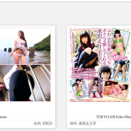
moto
TOKYO-039 Eriko Mizus
机构:
ENCO
模特:
水沢えり子