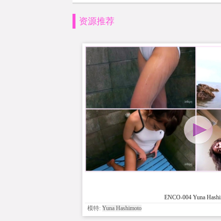
资源推荐
ENCO-004 Yuna Hashi
模特:
Yuna Hashimoto