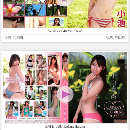
WBDV-0048 Yui Koike
模特:
小池唯
机构:
WBDV
ENFD-5387 Kohara Haruka