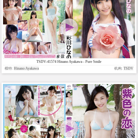
TSDV-41574 Hinano Ayakawa - Pure Smile
模特:
Hinano Ayakawa
机构:
TSDV