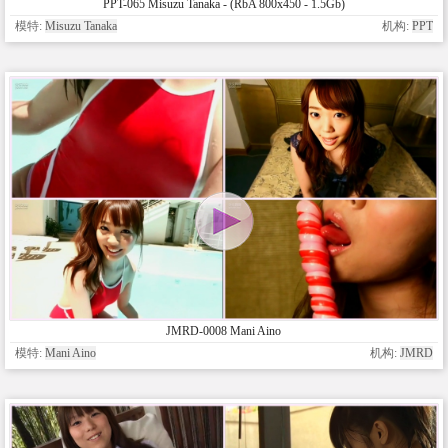
PPT-065 Misuzu Tanaka - (RbA 800x450 - 1.5Gb)
模特:
Misuzu Tanaka
机构:
PPT
JMRD-0008 Mani Aino
模特:
Mani Aino
机构:
JMRD