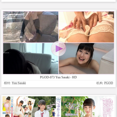
PGOD-073 Yuu Sasaki - HD
模特:
Yuu Sasaki
机构:
PGOD