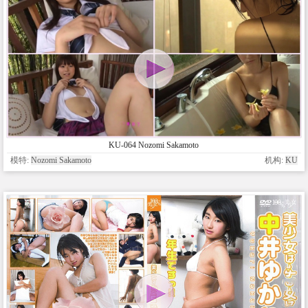
KU-064 Nozomi Sakamoto
模特:
Nozomi Sakamoto
机构:
KU