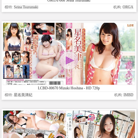
ORGA-008 Seina Tsurumaki
模特:
Seina Tsurumaki
机构:
ORGA
LCBD-00670 Mizuki Hoshina - HD 720p
模特:
星名美津紀
机构:
IMBD