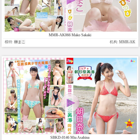
MMR-AK066 Mako Sakaki
模特:
榊まこ
机构:
MMR-AK
SBKD-0146 Miu Asahina