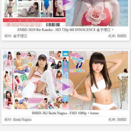
ENBD-5019 Rie Kaneko - HD 720p 60f INNOCENCE 金子理江 +
Bonus
模特:
金子理江
机构:
IMBD
IMBD-362 Ikeda Nagisa - FHD 1080p + bonus
模特:
Ikeda Nagisa
机构:
IMBD