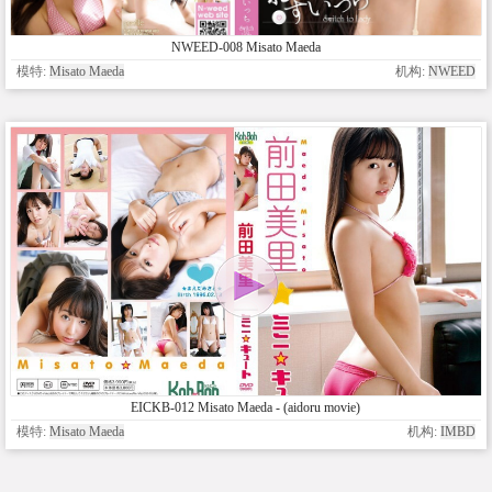
NWEED-008 Misato Maeda
模特:
Misato Maeda
机构:
NWEED
EICKB-012 Misato Maeda - (aidoru movie)
模特:
Misato Maeda
机构:
IMBD