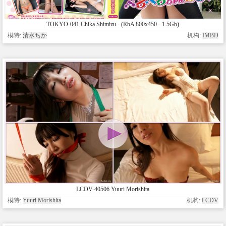
TOKYO-041 Chika Shimizu - (RbA 800x450 - 1.5Gb)
模特:
清水ちか
机构:
IMBD
LCDV-40506 Yuuri Morishita
模特:
Yuuri Morishita
机构:
LCDV