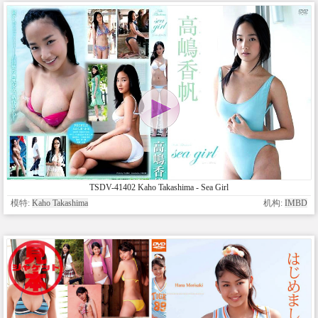
TSDV-41402 Kaho Takashima - Sea Girl
模特:
Kaho Takashima
机构:
IMBD