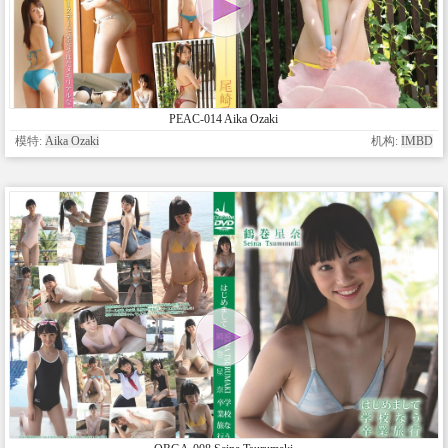
PEAC-014 Aika Ozaki
模特:
Aika Ozaki
机构:
IMBD