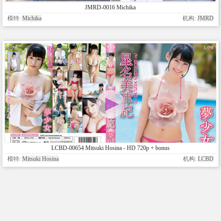
JMRD-0016 Michika
模特:
Michika
机构:
JMRD
LCBD-00654 Mitsuki Hosina - HD 720p + bonus
模特:
Mitsuki Hosina
机构:
LCBD