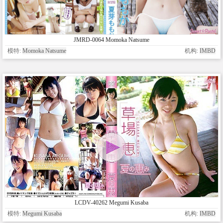
JMRD-0064 Momoka Natsume
模特:
Momoka Natsume
机构:
IMBD
LCDV-40262 Megumi Kusaba
模特:
Megumi Kusaba
机构:
IMBD