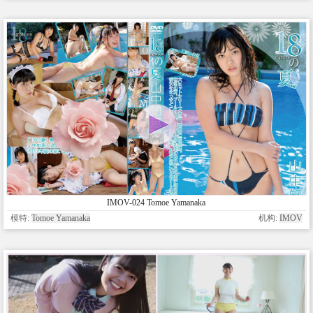
IMOV-024 Tomoe Yamanaka
模特:
Tomoe Yamanaka
机构:
IMOV