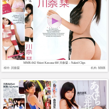
MMR-042 Shiori Kawana 60f 川奈栞 – Naked Clips
模特:
川奈栞
机构:
MMR