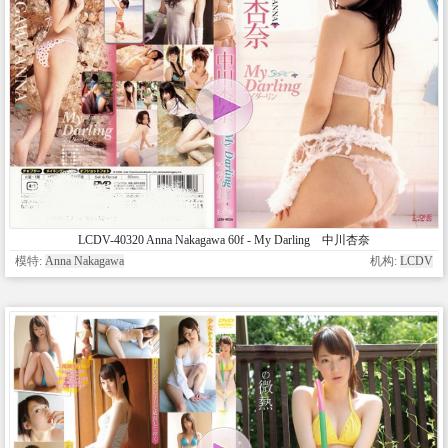
LCDV-40320 Anna Nakagawa 60f - My Darling 中川杏奈
模特:
Anna Nakagawa
机构:
LCDV