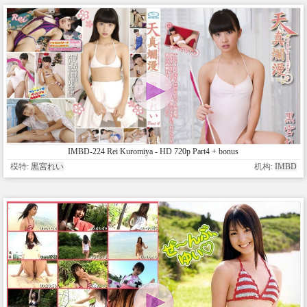
IMBD-224 Rei Kuromiya - HD 720p Part4 + bonus
模特:
黒宮れい
机构:
IMBD