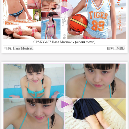
CPSKY-187 Hana Morisaki - (aidoru movie)
模特:
Hana Morisaki
机构:
IMBD