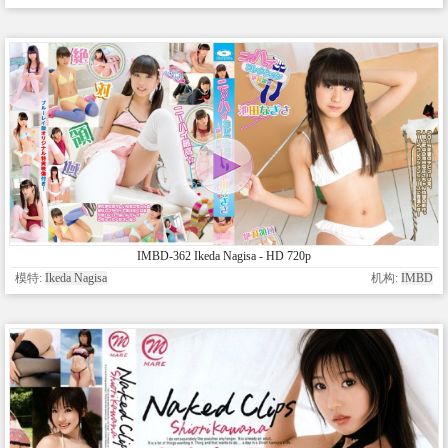
IMBD-362 Ikeda Nagisa - HD 720p
模特:
Ikeda Nagisa
机构:
IMBD