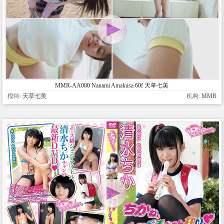
MMR-AA080 Nanami Amakusa 60f 天草七美
模特:
天草七美
机构:
MMR