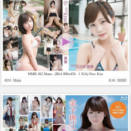
MMR-362 Mana - (RbA 800x450 - 1.5Gb) New Kiss
模特:
Mana
机构:
IMBD