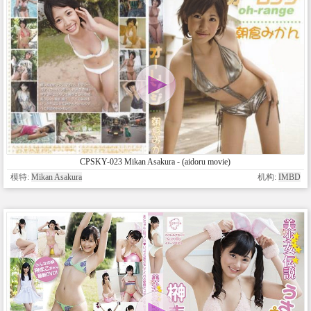
CPSKY-023 Mikan Asakura - (aidoru movie)
模特:
Mikan Asakura
机构:
IMBD