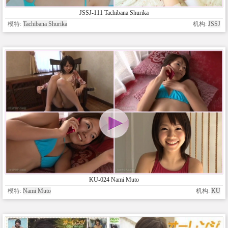
JSSJ-111 Tachibana Shurika
模特:
Tachibana Shurika
机构:
JSSJ
KU-024 Nami Muto
模特:
Nami Muto
机构:
KU