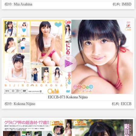
模特:
Miu Asahina
机构:
IMBD
EICCB-073 Kokona Nijino
模特:
Kokona Nijino
机构:
EICCB